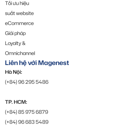
Tối ưu hiệu
suất website
eCommerce
Giải pháp
Loyalty &
Omnichannel
Liên hệ với Magenest
Hà Nội:
(+84) 96 295 5486
TP. HCM:
(+84) 85 975 6879
(+84) 96 683 5489