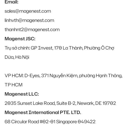
Email:
sales@magenest.com
linhvth@magenest.com
thanhnt2@magenest.com
Magenst JSC:
Trụ sở chính: GP Invest, 170 La Thành, Phường Ô Chợ
Dừa, Hà Nội
VP HCM: D-Eyes, 371 Nguyễn Kiệm, phường Hạnh Thông,
TP HCM
Magenest LLC:
2035 Sunset Lake Road, Suite B-2, Newark, DE 19702
Magenest International PTE. LTD.
68 Circular Road #02-01 Singapore 049422