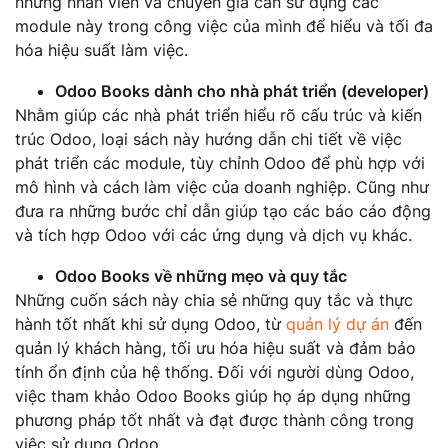
những nhân viên và chuyên gia cần sử dụng các
module này trong công việc của mình để hiểu và tối đa
hóa hiệu suất làm việc.
Odoo Books dành cho nhà phát triển (developer)
Nhằm giúp các nhà phát triển hiểu rõ cấu trúc và kiến
trúc Odoo, loại sách này hướng dẫn chi tiết về việc
phát triển các module, tùy chỉnh Odoo để phù hợp với
mô hình và cách làm việc của doanh nghiệp. Cũng như
đưa ra những bước chỉ dẫn giúp tạo các báo cáo động
và tích hợp Odoo với các ứng dụng và dịch vụ khác.
Odoo Books về những mẹo và quy tắc
Những cuốn sách này chia sẻ những quy tắc và thực
hành tốt nhất khi sử dụng Odoo, từ
quản lý dự án
đến
quản lý khách hàng, tối ưu hóa hiệu suất và đảm bảo
tính ổn định của hệ thống. Đối với người dùng Odoo,
việc tham khảo Odoo Books giúp họ áp dụng những
phương pháp tốt nhất và đạt được thành công trong
việc sử dụng Odoo.