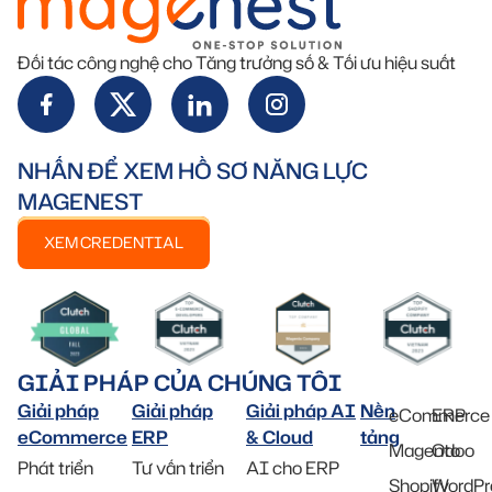
Đối tác công nghệ cho Tăng trưởng số & Tối ưu hiệu suất
NHẤN ĐỂ XEM HỒ SƠ NĂNG LỰC
MAGENEST
XEM CREDENTIAL
GIẢI PHÁP CỦA CHÚNG TÔI
Giải pháp
Giải pháp
Giải pháp AI
Nền
eCommerce
ERP
eCommerce
ERP
& Cloud
tảng
Magento
Odoo
Phát triển
Tư vấn triển
AI cho ERP
Shopify
WordPr