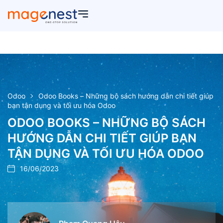
Odoo
Odoo Books – Những bộ sách hướng dẫn chi tiết giúp
bạn tận dụng và tối ưu hóa Odoo
ODOO BOOKS – NHỮNG BỘ SÁCH
HƯỚNG DẪN CHI TIẾT GIÚP BẠN
TẬN DỤNG VÀ TỐI ƯU HÓA ODOO
16/06/2023