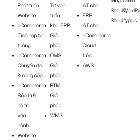
Magento
Odoo
Phát triển
Tư vấn
AI cho
Shopify
WordPr
Website
triển
ERP
Shopifyplus
eCommerce
khai ERP
AI cho
Tích hợp hệ
Giải
eCommerce
thống
pháp
Cloud
eCommerce
OMS
trên
Chuyển đổi
Giải
AWS
& nâng cấp
pháp
eCommerce
PIM
Bảo trì &
Giải
hỗ trợ
pháp
vận
WMS
hành
Website