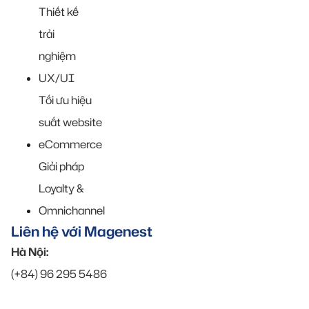
Thiết kế
trải
nghiệm
UX/UI
Tối ưu hiệu
suất website
eCommerce
Giải pháp
Loyalty &
Omnichannel
Liên hệ với Magenest
Hà Nội:
(+84) 96 295 5486