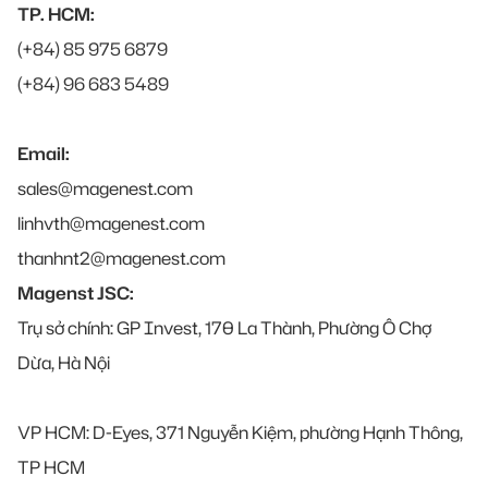
TP. HCM:
(+84) 85 975 6879
(+84) 96 683 5489
Email:
sales@magenest.com
linhvth@magenest.com
thanhnt2@magenest.com
Magenst JSC:
Trụ sở chính: GP Invest, 170 La Thành, Phường Ô Chợ
Dừa, Hà Nội
VP HCM: D-Eyes, 371 Nguyễn Kiệm, phường Hạnh Thông,
TP HCM