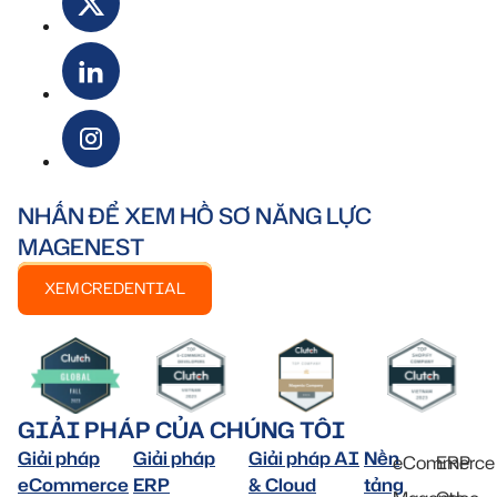
NHẤN ĐỂ XEM HỒ SƠ NĂNG LỰC
MAGENEST
XEM CREDENTIAL
GIẢI PHÁP CỦA CHÚNG TÔI
Giải pháp
Giải pháp
Giải pháp AI
Nền
eCommerce
ERP
eCommerce
ERP
& Cloud
tảng