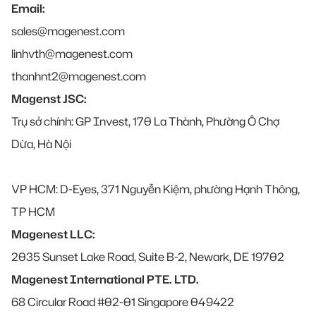
Email:
sales@magenest.com
linhvth@magenest.com
thanhnt2@magenest.com
Magenst JSC:
Trụ sở chính: GP Invest, 170 La Thành, Phường Ô Chợ
Dừa, Hà Nội
VP HCM: D-Eyes, 371 Nguyễn Kiệm, phường Hạnh Thông,
TP HCM
Magenest LLC:
2035 Sunset Lake Road, Suite B-2, Newark, DE 19702
Magenest International PTE. LTD.
68 Circular Road #02-01 Singapore 049422