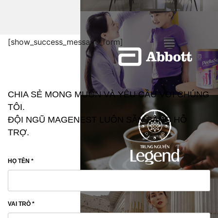
[show_success_message_form]
CHIA SẺ MONG MUỐN VÀ YÊU CẦU VỚI CHÚNG
TÔI.
ĐỘI NGŨ MAGENEST LUÔN SẴN SÀNG HỖ
TRỢ.
HỌ TÊN *
VAI TRÒ *