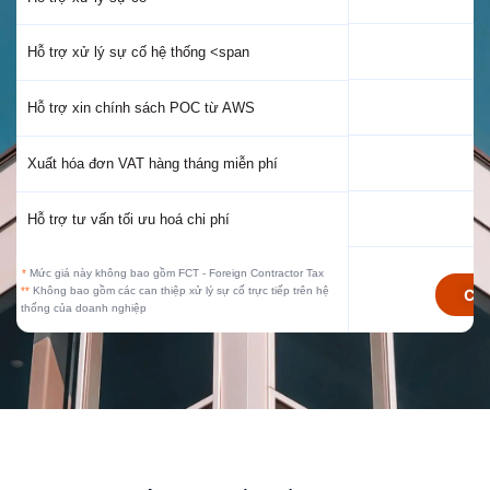
Hỗ trợ xử lý sự cố hệ thống <span
Hỗ trợ xin chính sách POC từ AWS
Xuất hóa đơn VAT hàng tháng miễn phí
Hỗ trợ tư vấn tối ưu hoá chi phí
*
Mức giá này không bao gồm FCT - Foreign Contractor Tax
**
Không bao gồm các can thiệp xử lý sự cố trực tiếp trên hệ
CO
thống của doanh nghiệp