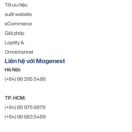
Tối ưu hiệu
suất website
eCommerce
Giải pháp
Loyalty &
Omnichannel
Liên hệ với Magenest
Hà Nội:
(+84) 96 295 5486
TP. HCM:
(+84) 85 975 6879
(+84) 96 683 5489