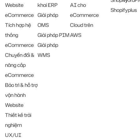
Shopify
WordPr
Website
khai ERP
AI cho
Shopifyplus
eCommerce
Giải pháp
eCommerce
Tích hợp hệ
OMS
Cloud trên
thống
Giải pháp PIM
AWS
eCommerce
Giải pháp
Chuyển đổi &
WMS
nâng cấp
eCommerce
Bảo trì & hỗ trợ
vận hành
Website
Thiết kế trải
nghiệm
UX/UI