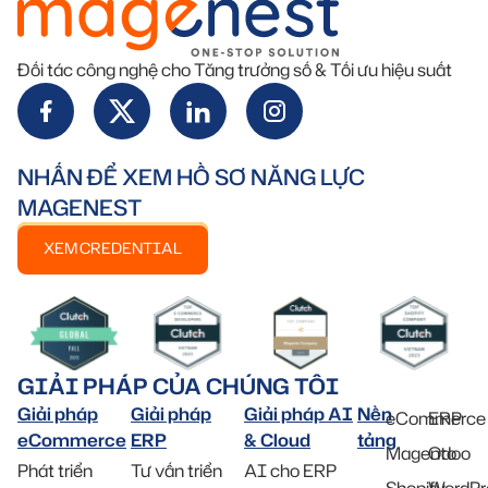
Đối tác công nghệ cho Tăng trưởng số & Tối ưu hiệu suất
NHẤN ĐỂ XEM HỒ SƠ NĂNG LỰC
MAGENEST
XEM CREDENTIAL
GIẢI PHÁP CỦA CHÚNG TÔI
Giải pháp
Giải pháp
Giải pháp AI
Nền
eCommerce
ERP
eCommerce
ERP
& Cloud
tảng
Magento
Odoo
Phát triển
Tư vấn triển
AI cho ERP