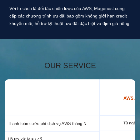
Với tư cách là đối tác chiến lược của AWS, Magenest cung
cấp các chương trình ưu đãi bao gồm không giới hạn credit
khuyến mãi, hỗ trợ kỹ thuật, ưu đãi đặc biệt và định giá riêng.
OUR SERVICE
AWS Adv
Po
Từ ngày 
Thanh toán cước phí dịch vụ AWS tháng N
Hỗ trợ xử lý sự cố