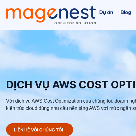
Dự án
Blog
DỊCH VỤ AWS COST OPT
Với dịch vụ AWS Cost Optimization của chúng tôi, doanh ng
kiến trúc cloud đúng nhu cầu nền tảng AWS với mức ngân sá
LIÊN HỆ VỚI CHÚNG TÔI