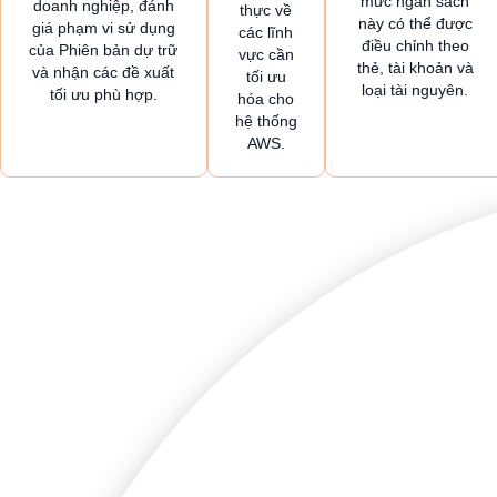
mức ngân sách
doanh nghiệp, đánh
thực về
này có thể được
giá phạm vi sử dụng
các lĩnh
điều chỉnh theo
của Phiên bản dự trữ
vực cần
thẻ, tài khoản và
và nhận các đề xuất
tối ưu
loại tài nguyên.
tối ưu phù hợp.
hóa cho
hệ thống
AWS.