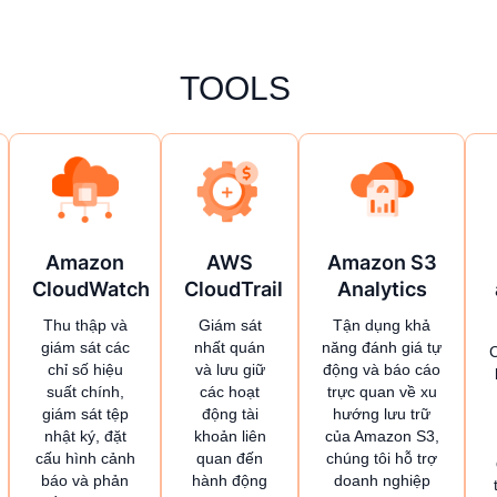
TOOLS
Amazon
AWS
Amazon S3
CloudWatch
CloudTrail
Analytics
Thu thập và
Giám sát
Tận dụng khả
giám sát các
nhất quán
năng đánh giá tự
chỉ số hiệu
và lưu giữ
động và báo cáo
suất chính,
các hoạt
trực quan về xu
giám sát tệp
động tài
hướng lưu trữ
nhật ký, đặt
khoản liên
của Amazon S3,
cấu hình cảnh
quan đến
chúng tôi hỗ trợ
báo và phản
hành động
doanh nghiệp