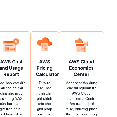
AWS Cost
AWS
AWS Cloud
and Usage
Pricing
Economics
Report
Calculator
Center
Các báo cáo dữ
Đưa ra
Magenest tận dụng
liệu thô chi tiết
các ước
các tài nguyên từ
chia nhỏ mức
tính chi
AWS Cloud
sử dụng AWS
phí chính
Economics Center
của bạn hàng
xác cho
nhằm trang bị kiến ​​
giờ trên nhiều
giải pháp
thức, phương pháp
tài khoản khác
kiến ​​trúc
thực hành và công