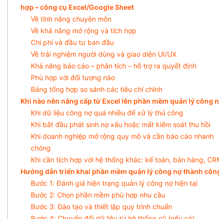
hợp – công cụ Excel/Google Sheet
Về tính năng chuyên môn
Về khả năng mở rộng và tích hợp
Chi phí và đầu tư ban đầu
Về trải nghiệm người dùng và giao diện UI/UX
Khả năng báo cáo – phân tích – hỗ trợ ra quyết định
Phù hợp với đối tượng nào
Bảng tổng hợp so sánh các tiêu chí chính
Khi nào nên nâng cấp từ Excel lên phần mềm quản lý công 
Khi dữ liệu công nợ quá nhiều để xử lý thủ công
Khi bắt đầu phát sinh nợ xấu hoặc mất kiểm soát thu hồi
Khi doanh nghiệp mở rộng quy mô và cần báo cáo nhanh
chóng
Khi cần tích hợp với hệ thống khác: kế toán, bán hàng, C
Hướng dẫn triển khai phần mềm quản lý công nợ thành côn
Bước 1: Đánh giá hiện trạng quản lý công nợ hiện tại
Bước 2: Chọn phần mềm phù hợp nhu cầu
Bước 3: Đào tạo và thiết lập quy trình chuẩn
Bước 4: Chuyển đổi dữ liệu từ hệ thống cũ (nếu có)