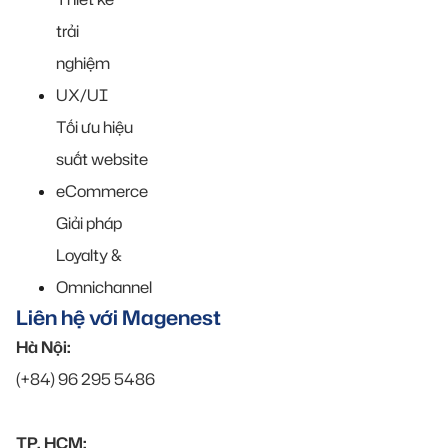
trải
nghiệm
UX/UI
Tối ưu hiệu
suất website
eCommerce
Giải pháp
Loyalty &
Omnichannel
Liên hệ với Magenest
Hà Nội:
(+84) 96 295 5486
TP. HCM: