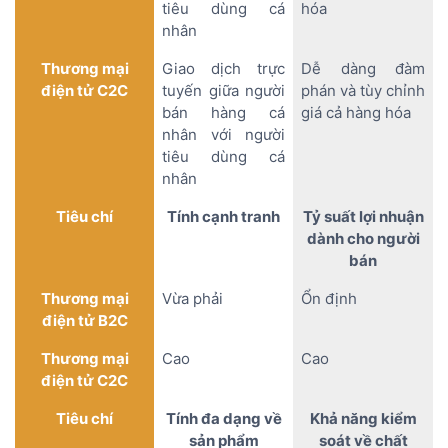
tiêu dùng cá
hóa
nhân
Thương mại
Giao dịch trực
Dễ dàng đàm
điện tử C2C
tuyến giữa người
phán và tùy chỉnh
bán hàng cá
giá cả hàng hóa
nhân với người
tiêu dùng cá
nhân
Tiêu chí
Tính cạnh tranh
Tỷ suất lợi nhuận
dành cho người
bán
Thương mại
Vừa phải
Ổn định
điện tử B2C
Thương mại
Cao
Cao
điện tử C2C
Tiêu chí
Tính đa dạng về
Khả năng kiểm
sản phẩm
soát về chất