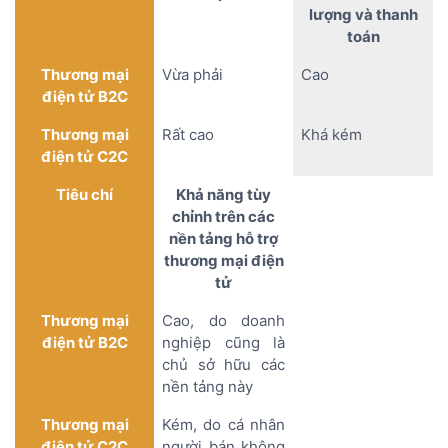
lượng và thanh
toán
Thương mại
Vừa phải
Cao
điện tử B2C
Thương mại
Rất cao
Khá kém
điện tử C2C
Tiêu chí
Khả năng tùy
chỉnh trên các
nền tảng hỗ trợ
thương mại điện
tử
Thương mại
Cao, do doanh
điện tử B2C
nghiệp cũng là
chủ sở hữu các
nền tảng này
Thương mại
Kém, do cá nhân
điện tử C2C
người bán không