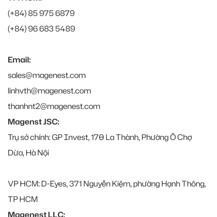
(+84) 85 975 6879
(+84) 96 683 5489
Email:
sales@magenest.com
linhvth@magenest.com
thanhnt2@magenest.com
Magenst JSC:
Trụ sở chính: GP Invest, 170 La Thành, Phường Ô Chợ
Dừa, Hà Nội
VP HCM: D-Eyes, 371 Nguyễn Kiệm, phường Hạnh Thông,
TP HCM
Magenest LLC: