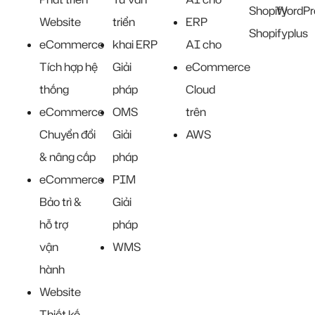
Shopify
WordPr
Website
triển
ERP
Shopifyplus
eCommerce
khai ERP
AI cho
Tích hợp hệ
Giải
eCommerce
thống
pháp
Cloud
eCommerce
OMS
trên
Chuyển đổi
Giải
AWS
& nâng cấp
pháp
eCommerce
PIM
Bảo trì &
Giải
hỗ trợ
pháp
vận
WMS
hành
Website
Thiết kế