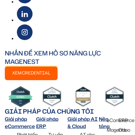
NHẤN ĐỂ XEM HỒ SƠ NĂNG LỰC
MAGENEST
XEM CREDENTIAL
GIẢI PHÁP CỦA CHÚNG TÔI
Giải pháp
Giải pháp
Giải pháp AI
Nền
eCommerce
ERP
eCommerce
ERP
& Cloud
tảng
Magento
Odoo
Phát triển
Tư vấn
AI cho