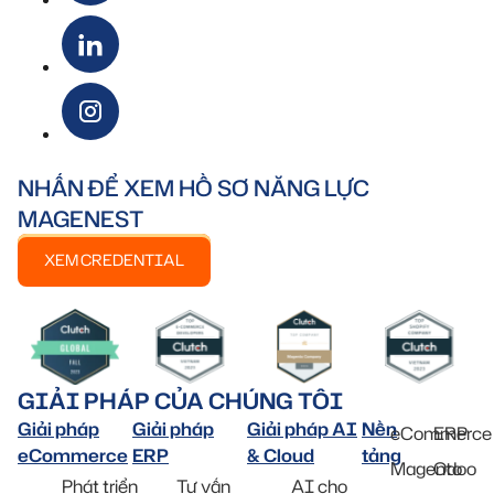
NHẤN ĐỂ XEM HỒ SƠ NĂNG LỰC
MAGENEST
XEM CREDENTIAL
GIẢI PHÁP CỦA CHÚNG TÔI
Giải pháp
Giải pháp
Giải pháp AI
Nền
eCommerce
ERP
eCommerce
ERP
& Cloud
tảng
Magento
Odoo
Phát triển
Tư vấn
AI cho