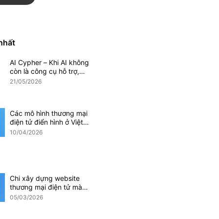
Magento
Mobile App
 nhất
AI Cypher – Khi AI không
Phần mềm CRM
còn là công cụ hỗ trợ,
mà trở thành một phần
21/05/2026
doanh nghiệp
của hệ thống vận hành
doanh nghiệp
Các mô hình thương mại
điện tử điển hình ở Việt
Nam hiện nay
10/04/2026
i điện tử
Ứng dụng AI
Chi xây dựng website
thương mại điện tử mà
các doanh nghiệp cần
05/03/2026
lưu ý