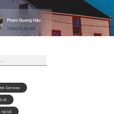
Phạm Quang Hậu
Thông tin tác giả
eb Services
i số
 nội bộ