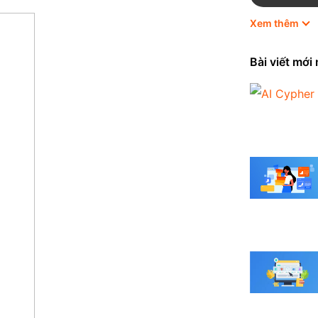
Xem thêm
HubSpot
Marketing
Bài viết mới
Odoo
Quản trị 
Shopify
Thương mạ
Tin tức