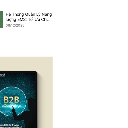
Hệ Thống Quản Lý Năng
lượng EMS: Tối Ưu Chi
Phí Trong Kỷ Nguyên
08/12/2025
Net Zero