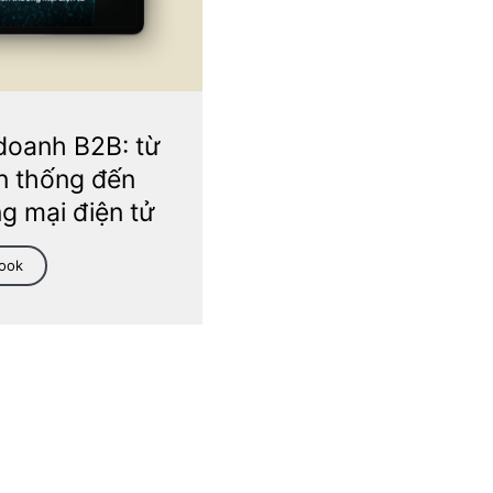
doanh B2B: từ
n thống đến
g mại điện tử
Book