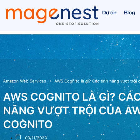
Dự án
Blog
Amazon Web Services
AWS Cognito là gì? Các tính năng vượt trội
AWS COGNITO LÀ GÌ? CÁC
NĂNG VƯỢT TRỘI CỦA A
COGNITO
03/11/2023