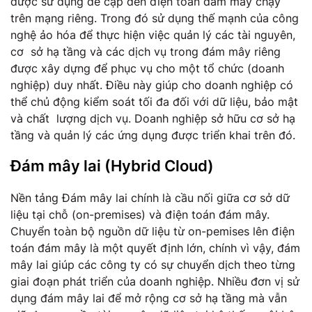
được sử dụng để cập đến điện toán đám mây chạy
trên mạng riêng. Trong đó sử dụng thế mạnh của công
nghệ ảo hóa để thực hiện việc quản lý các tài nguyên,
cơ sở hạ tầng và các dịch vụ trong đám mây riêng
được xây dựng để phục vụ cho một tổ chức (doanh
nghiệp) duy nhất. Điều này giúp cho doanh nghiệp có
thể chủ động kiểm soát tối đa đối với dữ liệu, bảo mật
và chất lượng dịch vụ. Doanh nghiệp sở hữu cơ sở hạ
tầng và quản lý các ứng dụng được triển khai trên đó.
Đám mây lai
(Hybrid Cloud)
Nền tảng Đám mây lai chính là cầu nối giữa cơ sở dữ
liệu tại chỗ (on-premises) và điện toán đám mây.
Chuyển toàn bộ nguồn dữ liệu từ on-pemises lên điện
toán đám mây là một quyết định lớn, chính vì vậy, đám
mây lai giúp các công ty có sự chuyển dịch theo từng
giai đoạn phát triển của doanh nghiệp. Nhiều đơn vị sử
dụng đám mây lai để mở rộng cơ sở hạ tầng mà vẫn