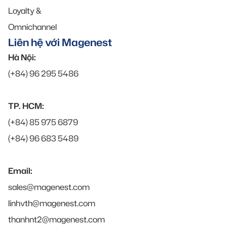
Loyalty &
Omnichannel
Liên hệ với Magenest
Hà Nội:
(+84) 96 295 5486
TP. HCM:
(+84) 85 975 6879
(+84) 96 683 5489
Email:
sales@magenest.com
linhvth@magenest.com
thanhnt2@magenest.com