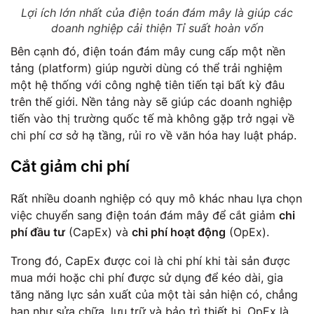
Lợi ích lớn nhất của điện toán đám mây là giúp các
doanh nghiệp cải thiện Tỉ suất hoàn vốn
Bên cạnh đó, điện toán đám mây cung cấp một nền
tảng (platform) giúp người dùng có thể trải nghiệm
một hệ thống với công nghệ tiên tiến tại bất kỳ đâu
trên thế giới. Nền tảng này sẽ giúp các doanh nghiệp
tiến vào thị trường quốc tế mà không gặp trở ngại về
chi phí cơ sở hạ tầng, rủi ro về văn hóa hay luật pháp.
Cắt giảm chi phí
Rất nhiều doanh nghiệp có quy mô khác nhau lựa chọn
việc chuyển sang điện toán đám mây để cắt giảm
chi
phí đầu tư
(CapEx) và
chi phí hoạt động
(OpEx).
Trong đó, CapEx được coi là chi phí khi tài sản được
mua mới hoặc chi phí được sử dụng để kéo dài, gia
tăng năng lực sản xuất của một tài sản hiện có, chẳng
hạn như sửa chữa, lưu trữ và bảo trì thiết bị. OpEx là