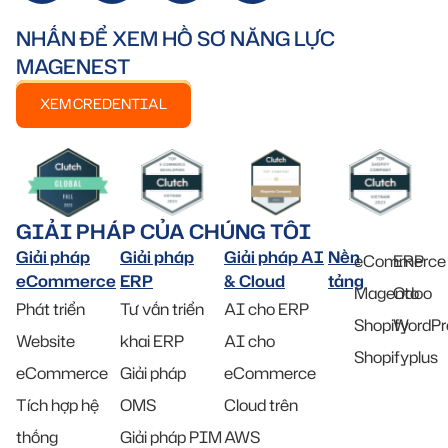
NHẤN ĐỂ XEM HỒ SƠ NĂNG LỰC
MAGENEST
XEM CREDENTIAL
GIẢI PHÁP CỦA CHÚNG TÔI
Giải pháp
Giải pháp
Giải pháp AI
Nền
eCommerce
ERP
eCommerce
ERP
& Cloud
tảng
Magento
Odoo
Phát triển
Tư vấn triển
AI cho ERP
Shopify
WordPr
Website
khai ERP
AI cho
Shopifyplus
eCommerce
Giải pháp
eCommerce
Tích hợp hệ
OMS
Cloud trên
thống
Giải pháp PIM
AWS