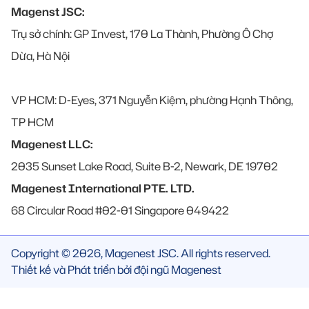
Magenst JSC:
Trụ sở chính: GP Invest, 170 La Thành, Phường Ô Chợ
Dừa, Hà Nội
VP HCM: D-Eyes, 371 Nguyễn Kiệm, phường Hạnh Thông,
TP HCM
Magenest LLC:
2035 Sunset Lake Road, Suite B-2, Newark, DE 19702
Magenest International PTE. LTD.
68 Circular Road #02-01 Singapore 049422
Copyright © 2026, Magenest JSC. All rights reserved.
Thiết kế và Phát triển bởi đội ngũ Magenest