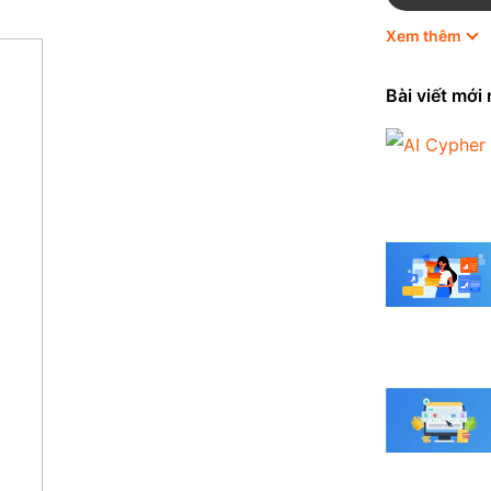
Xem thêm
HubSpot
Marketing
Bài viết mới
Odoo
Quản trị 
Shopify
Thương mạ
Tin tức