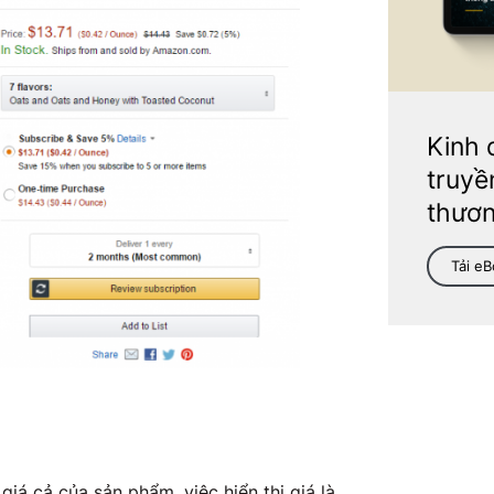
Kinh 
truyề
thươn
Tải e
iá cả của sản phẩm, việc hiển thị giá là