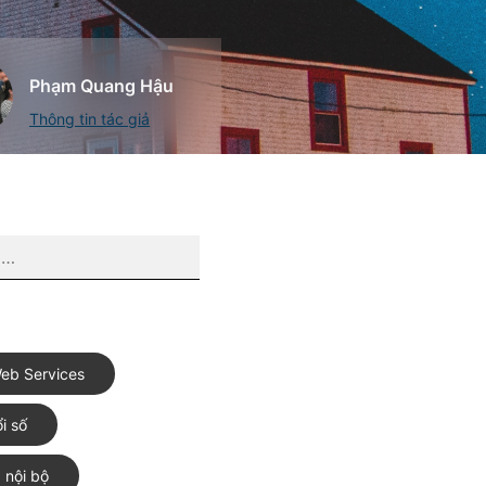
Phạm Quang Hậu
Thông tin tác giả
eb Services
i số
 nội bộ