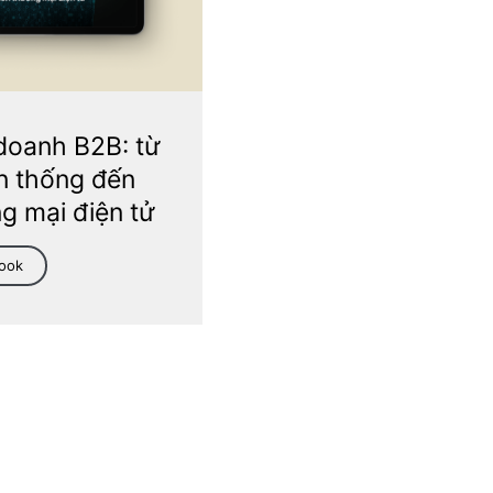
doanh B2B: từ
n thống đến
g mại điện tử
Book