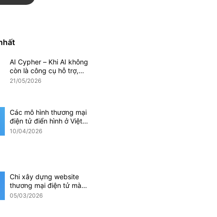
Magento
Mobile App
 nhất
AI Cypher – Khi AI không
Phần mềm CRM
còn là công cụ hỗ trợ,
mà trở thành một phần
21/05/2026
doanh nghiệp
của hệ thống vận hành
doanh nghiệp
Các mô hình thương mại
điện tử điển hình ở Việt
Nam hiện nay
10/04/2026
i điện tử
Ứng dụng AI
Chi xây dựng website
thương mại điện tử mà
các doanh nghiệp cần
05/03/2026
lưu ý