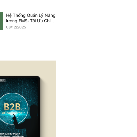
Hệ Thống Quản Lý Năng
lượng EMS: Tối Ưu Chi
Phí Trong Kỷ Nguyên
08/12/2025
Net Zero