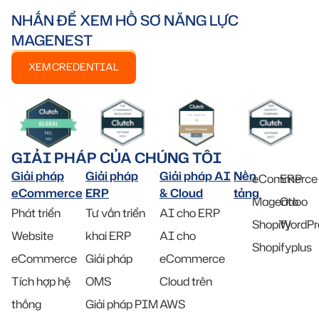
NHẤN ĐỂ XEM HỒ SƠ NĂNG LỰC
MAGENEST
XEM CREDENTIAL
GIẢI PHÁP CỦA CHÚNG TÔI
Giải pháp
Giải pháp
Giải pháp AI
Nền
eCommerce
ERP
eCommerce
ERP
& Cloud
tảng
Magento
Odoo
Phát triển
Tư vấn triển
AI cho ERP
Shopify
WordPr
Website
khai ERP
AI cho
Shopifyplus
eCommerce
Giải pháp
eCommerce
Tích hợp hệ
OMS
Cloud trên
thống
Giải pháp PIM
AWS