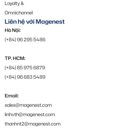
Loyalty &
Omnichannel
Liên hệ với Magenest
Hà Nội:
(+84) 96 295 5486
TP. HCM:
(+84) 85 975 6879
(+84) 96 683 5489
Email:
sales@magenest.com
linhvth@magenest.com
thanhnt2@magenest.com