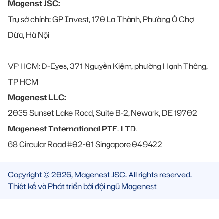
Magenst JSC:
Trụ sở chính: GP Invest, 170 La Thành, Phường Ô Chợ
Dừa, Hà Nội
VP HCM: D-Eyes, 371 Nguyễn Kiệm, phường Hạnh Thông,
TP HCM
Magenest LLC:
2035 Sunset Lake Road, Suite B-2, Newark, DE 19702
Magenest International PTE. LTD.
68 Circular Road #02-01 Singapore 049422
Copyright © 2026, Magenest JSC. All rights reserved.
Thiết kế và Phát triển bởi đội ngũ Magenest