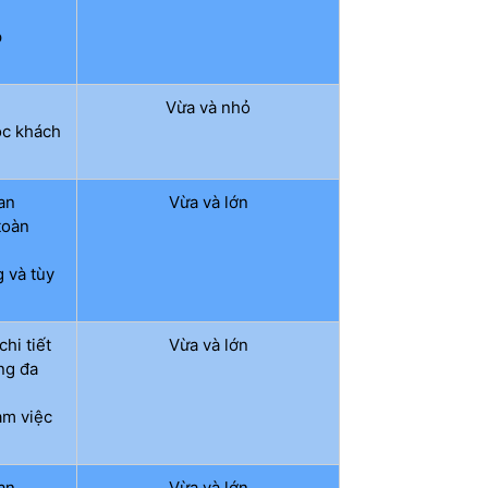
p
Vừa và nhỏ
óc khách
an
Vừa và lớn
toàn
 và tùy
chi tiết
Vừa và lớn
ng đa
làm việc
an
Vừa và lớn