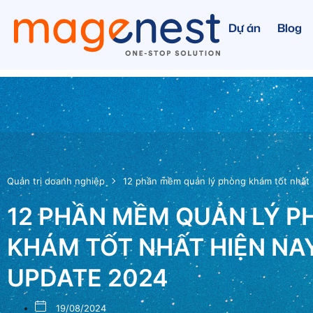
Dự án
Blog
Quản trị doanh nghiệp
12 phần mềm quản lý phòng khám tốt nhất 
12 PHẦN MỀM QUẢN LÝ 
KHÁM TỐT NHẤT HIỆN NAY
UPDATE 2024
19/08/2024