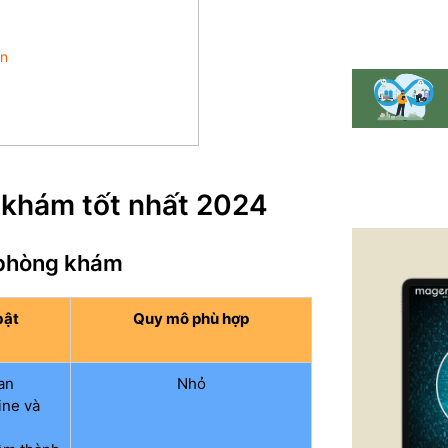
ân
 khám tốt nhất 2024
 phòng khám
bật
Quy mô phù hợp
an
Nhỏ
ine và