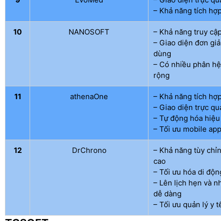
– Khả năng tích hợ
10
NANOSOFT
– Khả năng truy cập
– Giao diện đơn gi
dùng
– Có nhiều phân h
rộng
11
athenaOne
– Khả năng tích hợ
– Giao diện trực qu
– Tự động hóa hiệu
– Tối ưu mobile ap
12
DrChrono
– Khả năng tùy chỉ
cao
– Tối ưu hóa di độn
– Lên lịch hẹn và n
dễ dàng
– Tối ưu quản lý y t