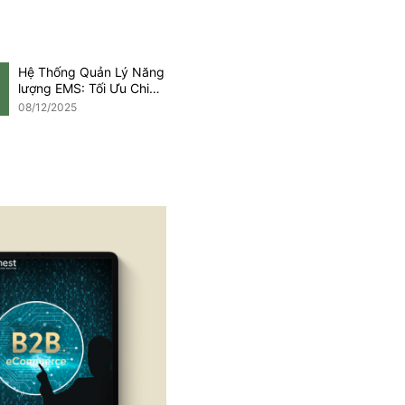
lưu ý
Hệ Thống Quản Lý Năng
lượng EMS: Tối Ưu Chi
Phí Trong Kỷ Nguyên
08/12/2025
Net Zero