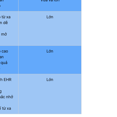
p
 từ xa
Lớn
ản dễ
ệ mở
p cao
Lớn
an
 quả
p
nh EHR
Lớn
g
hắc nhở
ế từ xa