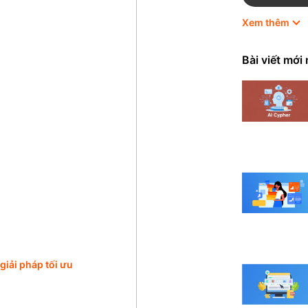
Xem thêm
HubSpot
Marketing
Bài viết mới
Odoo
Quản trị 
Shopify
Thương mạ
Tin tức
iải pháp tối ưu