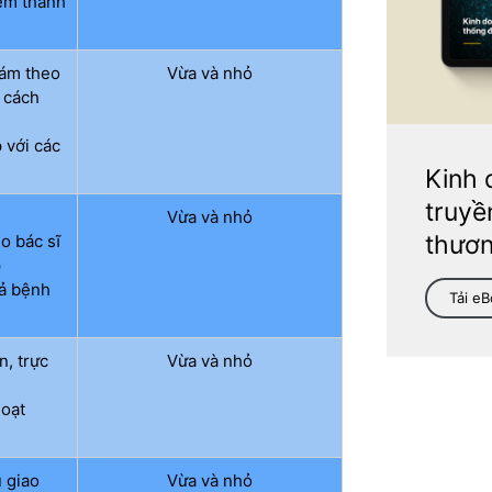
ềm thành
hám theo
Vừa và nhỏ
 cách
 với các
Kinh 
truyề
Vừa và nhỏ
thươn
ho bác sĩ
p
cả bệnh
Tải e
n, trực
Vừa và nhỏ
g
hoạt
 giao
Vừa và nhỏ