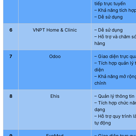
tiếp trực tuyến
– Khả năng tích hợ
– Dễ sử dụng
6
VNPT Home & Clinic
– Dễ sử dụng
– Hỗ trợ và chăm s
hàng
7
Odoo
– Giao diện trực qu
– Tích hợp quản lý 
diện
– Khả năng mở rộng
chỉnh
8
Ehis
– Quản lý thông tin 
– Tích hợp chức nă
dạng
– Hỗ trợ quy trình 
tự động
9
EvoMed
– Giao diện trực qu