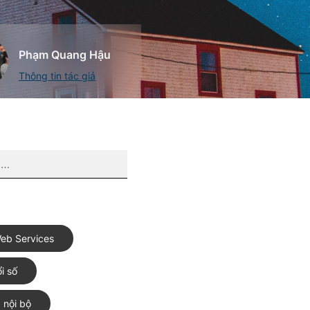
Phạm Quang Hậu
Thông tin tác giả
eb Services
i số
 nội bộ