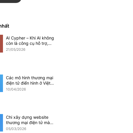
Magento
Mobile App
 nhất
AI Cypher – Khi AI không
Phần mềm CRM
còn là công cụ hỗ trợ,
mà trở thành một phần
21/05/2026
doanh nghiệp
của hệ thống vận hành
doanh nghiệp
Các mô hình thương mại
i điện tử
điện tử điển hình ở Việt
Nam hiện nay
10/04/2026
Ứng dụng AI
Chi xây dựng website
thương mại điện tử mà
các doanh nghiệp cần
05/03/2026