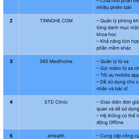
– Chia nhỏ phần m
nhiều phiên bản
2
TINNGHE.COM
– Quản lý phòng k
từng danh mục một
khoa học
– Khả năng tích hợp
phần mềm khác
3
365 Medihome
– Quản lý từ xa
– Gọi video từ xa c
– Tối ưu mobile ap
– Dễ sử dụng cho 
nhân và bác sĩ
4
STD Clinic
– Giao diện đơn giả
quan và dễ sử dụn
– Hệ thống có thể 
động Offline
5
eHealth
– Cung cấp công cụ