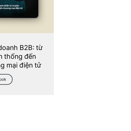
doanh B2B: từ
n thống đến
g mại điện tử
Book