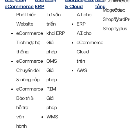
eCommerce
ERP
eCommerce
ERP
& Cloud
tảng
Magento
Odoo
Phát triển
Tư vấn
AI cho
Shopify
WordPr
Website
triển
ERP
Shopifyplus
eCommerce
khai ERP
AI cho
Tích hợp hệ
Giải
eCommerce
thống
pháp
Cloud
eCommerce
OMS
trên
Chuyển đổi
Giải
AWS
& nâng cấp
pháp
eCommerce
PIM
Bảo trì &
Giải
hỗ trợ
pháp
vận
WMS
hành