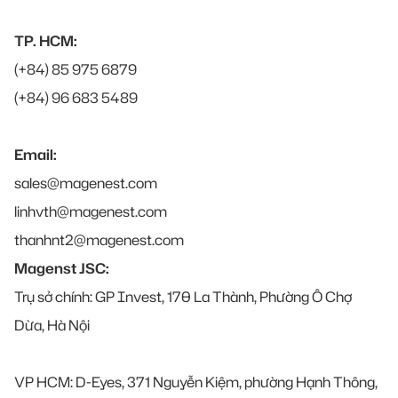
TP. HCM:
(+84) 85 975 6879
(+84) 96 683 5489
Email:
sales@magenest.com
linhvth@magenest.com
thanhnt2@magenest.com
Magenst JSC:
Trụ sở chính: GP Invest, 170 La Thành, Phường Ô Chợ
Dừa, Hà Nội
VP HCM: D-Eyes, 371 Nguyễn Kiệm, phường Hạnh Thông,