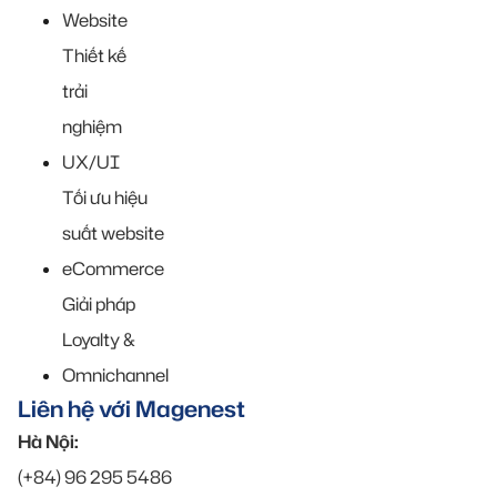
Website
Thiết kế
trải
nghiệm
UX/UI
Tối ưu hiệu
suất website
eCommerce
Giải pháp
Loyalty &
Omnichannel
Liên hệ với Magenest
Hà Nội:
(+84) 96 295 5486