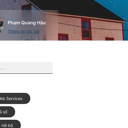
Phạm Quang Hậu
Thông tin tác giả
eb Services
i số
 nội bộ