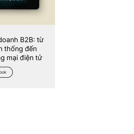
doanh B2B: từ
n thống đến
g mại điện tử
Book