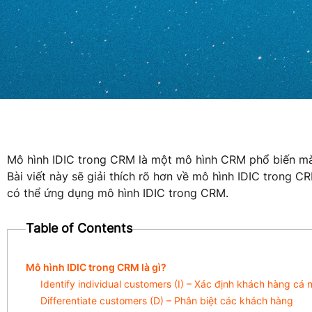
Mô hình IDIC trong CRM là một mô hình CRM phổ biến mà 
Bài viết này sẽ giải thích rõ hơn về mô hình IDIC trong
có thể ứng dụng mô hình IDIC trong CRM.
Table of Contents
Mô hình IDIC trong CRM là gì?
Identify individual customers (I) – Xác định khách hàng cá 
Differentiate customers (D) – Phân biệt các khách hàng