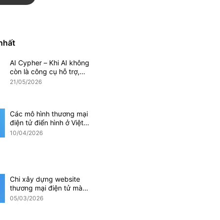
Magento
Mobile App
 nhất
AI Cypher – Khi AI không
Phần mềm CRM
còn là công cụ hỗ trợ,
mà trở thành một phần
21/05/2026
doanh nghiệp
của hệ thống vận hành
doanh nghiệp
Các mô hình thương mại
điện tử điển hình ở Việt
Nam hiện nay
10/04/2026
i điện tử
Ứng dụng AI
Chi xây dựng website
thương mại điện tử mà
các doanh nghiệp cần
05/03/2026
lưu ý