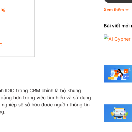
àng
Xem thêm
HubSpot
Marketing
Bài viết mới
Odoo
IC
Quản trị 
Shopify
Thương mạ
h IDIC trong CRM chính là bộ khung
Tin tức
dàng hơn trong việc tìm hiểu và sử dụng
h nghiệp sẽ sở hữu được nguồn thông tin
ng.