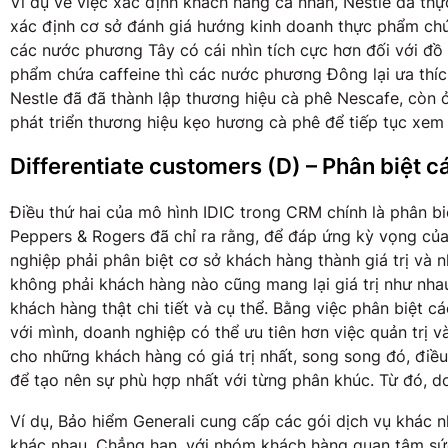
Ví dụ về việc xác định khách hàng cá nhân, Nestle đã thự
xác định cơ sở đánh giá hướng kinh doanh thực phẩm chứa
các nước phương Tây có cái nhìn tích cực hơn đối với đồ 
phẩm chứa caffeine thì các nước phương Đông lại ưa thíc
Nestle đã đã thành lập thương hiệu cà phê Nescafe, còn
phát triển thương hiệu kẹo hương cà phê để tiếp tục xem
Differentiate customers (D) – Phân biệt 
Điều thứ hai của mô hình IDIC trong CRM chính là phân b
Peppers & Rogers đã chỉ ra rằng, để đáp ứng kỳ vọng của
nghiệp phải phân biệt cơ sở khách hàng thành giá trị và 
không phải khách hàng nào cũng mang lại giá trị như nhau
khách hàng thật chi tiết và cụ thể. Bằng việc phân biệt cá
với mình, doanh nghiệp có thể ưu tiên hơn việc quản trị 
cho những khách hàng có giá trị nhất, song song đó, điề
để tạo nên sự phù hợp nhất với từng phân khúc. Từ đó, do
Ví dụ, Bảo hiểm Generali cung cấp các gói dịch vụ khác 
khác nhau. Chẳng hạn, với nhóm khách hàng quan tâm sứ