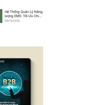
Hệ Thống Quản Lý Năng
lượng EMS: Tối Ưu Chi
Phí Trong Kỷ Nguyên
08/12/2025
Net Zero