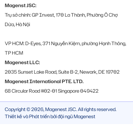
Magenst JSC:
Trụ sở chính: GP Invest, 170 La Thành, Phường Ô Chợ
Dừa, Hà Nội
VP HCM: D-Eyes, 371 Nguyễn Kiệm, phường Hạnh Thông,
TP HCM
Magenest LLC:
2035 Sunset Lake Road, Suite B-2, Newark, DE 19702
Magenest International PTE. LTD.
68 Circular Road #02-01 Singapore 049422
Copyright © 2026, Magenest JSC. All rights reserved.
Thiết kế và Phát triển bởi đội ngũ Magenest