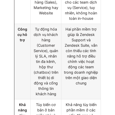
hàng (Sales),
cho các team dịch
Marketing hay
vụ (Service), tuy
Website
nhiên, không hoàn
toàn in-house
Công
Tự động hóa
Hai phần mềm trợ
cụ hỗ
dịch vụ khách
giúp là Zendesk
trợ
hàng
Support và
(Customer
Zendesk Suite, vẫn
Service), quản
còn thiếu các tính
lý SLA, nhắn
năng hỗ trợ điều
tin đa kênh,
chỉnh việc hoạt
hộp thư
động các team
(chatbox) trên
trong doanh nghiệp
thiết bị di
trên một giao diện
động và cổng
chung
thông tin
khách hàng
Khả
Tùy biến cơ
Khả năng tùy biến
năng
bản ở bản
phần mềm ở các