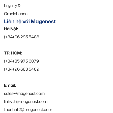
Loyalty &
Omnichannel
Liên hệ với Magenest
Hà Nội:
(+84) 96 295 5486
TP. HCM:
(+84) 85 975 6879
(+84) 96 683 5489
Email:
sales@magenest.com
linhvth@magenest.com
thanhnt2@magenest.com