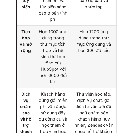
tùy
miễn phí và
cấp độ cao và
biến
tùy biến nâng
phức tạp
cao ở bản tính
phí
Tích
Hơn 1000 ứng
Hơn 1200 ứng
hợp
dụng trong
dụng trong thư
và mở
thư mục tích
mục ứng dụng và
rộng
hợp và hệ
hơn 300 đối tác
sinh thái mở
rộng của
HubSpot với
hơn 6000 đối
tác
Dịch
Khách hàng
Thư viện học tập,
vụ
dùng gói miễn
dịch vụ chat, gọi
chăm
phí vẫn được
điện tư vấn bởi đội
sóc
sử dụng đầy
ngũ chăm sóc
và hỗ
đủ công cụ và
khách hàng, tuy
trợ
học thêm ở
nhiên, Zendesk vẫn
khách
học viện trực
chưa hỗ trợ khách