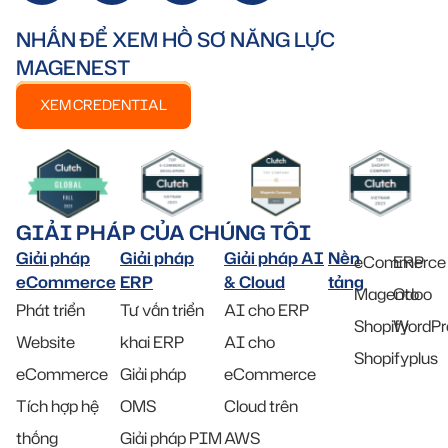
NHẤN ĐỂ XEM HỒ SƠ NĂNG LỰC
MAGENEST
XEM CREDENTIAL
GIẢI PHÁP CỦA CHÚNG TÔI
Giải pháp
Giải pháp
Giải pháp AI
Nền
eCommerce
ERP
eCommerce
ERP
& Cloud
tảng
Magento
Odoo
Phát triển
Tư vấn triển
AI cho ERP
Shopify
WordPr
Website
khai ERP
AI cho
Shopifyplus
eCommerce
Giải pháp
eCommerce
Tích hợp hệ
OMS
Cloud trên
thống
Giải pháp PIM
AWS