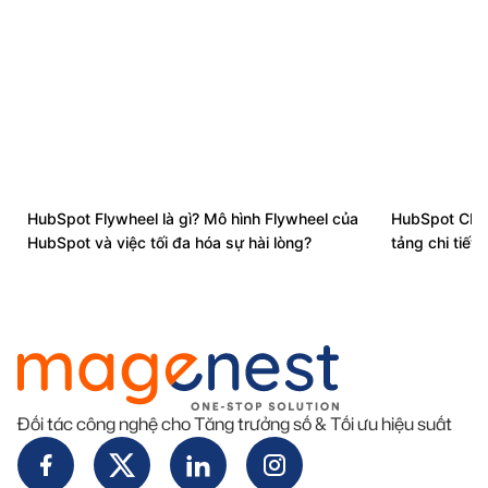
HubSpot Flywheel là gì? Mô hình Flywheel của
HubSpot CMS
HubSpot và việc tối đa hóa sự hài lòng?
tảng chi tiết 
Đối tác công nghệ cho Tăng trưởng số & Tối ưu hiệu suất