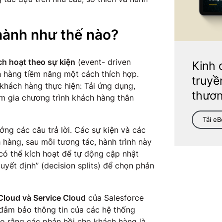
hành như thế nào?
ch hoạt theo sự kiện
(event- driven
Kinh 
h hàng tiềm năng một cách thích hợp.
truyề
khách hàng thực hiện: Tải ứng dụng,
thươn
m gia chương trình khách hàng thân
Tải e
ớng các câu trả lời. Các sự kiện và các
 hàng, sau mỗi tương tác, hành trình này
 có thể kích hoạt để tự động cập nhật
quyết định” (decision splits) để chọn phản
 Cloud và Service Cloud
của Salesforce
 đảm bảo thông tin của các hệ thống
ảo rằng các phản hồi cho khách hàng là