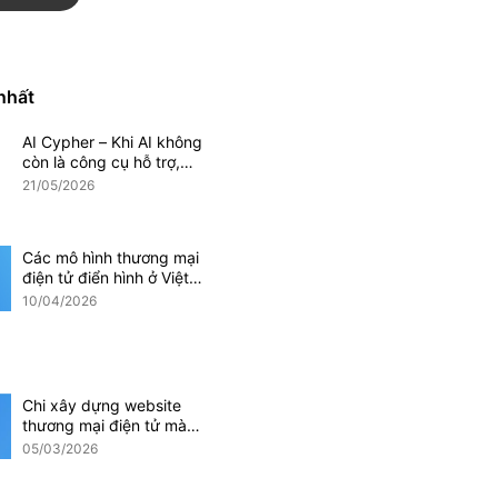
Magento
Mobile App
 nhất
AI Cypher – Khi AI không
Phần mềm CRM
còn là công cụ hỗ trợ,
mà trở thành một phần
21/05/2026
doanh nghiệp
của hệ thống vận hành
doanh nghiệp
Các mô hình thương mại
điện tử điển hình ở Việt
Nam hiện nay
10/04/2026
i điện tử
Ứng dụng AI
Chi xây dựng website
thương mại điện tử mà
các doanh nghiệp cần
05/03/2026
lưu ý