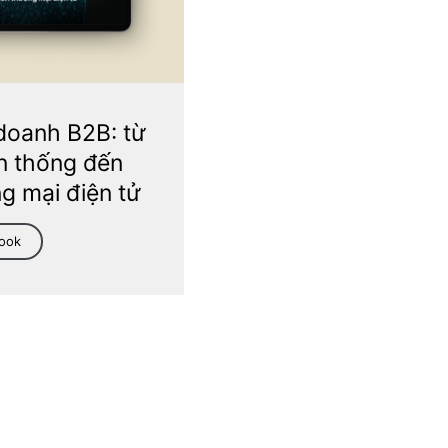
doanh B2B: từ
n thống đến
g mại điện tử
Book