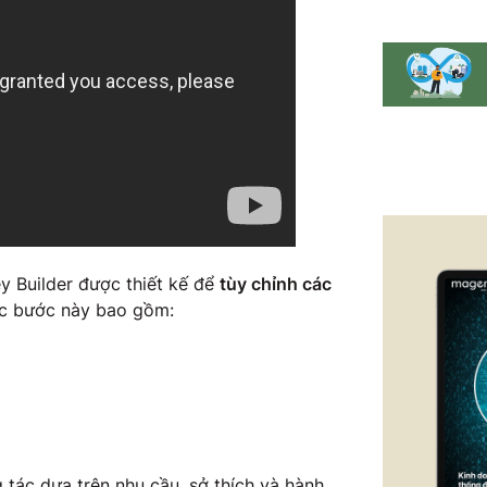
y Builder được thiết kế để
tùy chỉnh các
ác bước này bao gồm:
 tác dựa trên nhu cầu, sở thích và hành