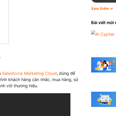
Xem thêm
HubSpot
Marketing
Bài viết mới
Odoo
Quản trị 
?
Shopify
Thương mạ
ủa
Salesforce Marketing Cloud
, dùng để
trình khách hàng cân nhắc, mua hàng, sử
Tin tức
ành với thương hiệu.