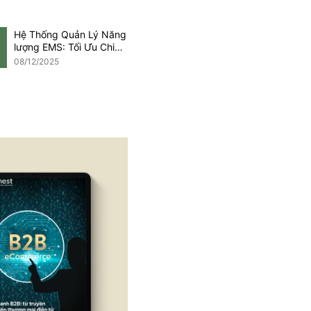
Hệ Thống Quản Lý Năng
lượng EMS: Tối Ưu Chi
Phí Trong Kỷ Nguyên
08/12/2025
Net Zero