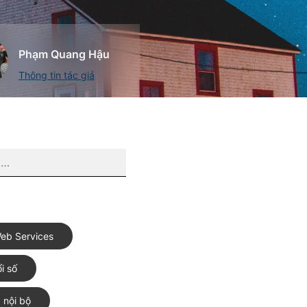
Phạm Quang Hậu
Thông tin tác giả
eb Services
i số
 nội bộ