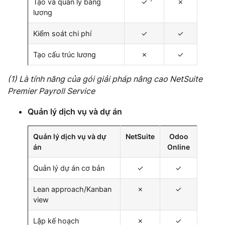
Tạo và quản lý bảng
iii
✓
✗
lương
Kiểm soát chi phí
✓
✓
Tạo cấu trúc lương
✗
✓
(1) Là tính năng của gói giải pháp nâng cao NetSuite
Premier Payroll Service
Quản lý dịch vụ và dự án
Quản lý dịch vụ và dự
NetSuite
Odoo
án
Online
Quản lý dự án cơ bản
✓
✓
Lean approach/Kanban
✗
✓
view
Lập kế hoạch
✗
✓