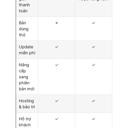
thanh
toán
Bản
✗
✓
dùng
thử
Update
✓
✓
miễn phí
Nâng
✓
✓
cấp
sang
phiên
bản mới
Hosting
✓
✓
& bảo trì
Hỗ trợ
✓
✓
khách