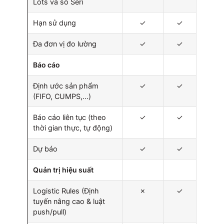
Lots và số Seri
Hạn sử dụng
✓
✓
Đa đơn vị đo lường
✓
✓
Báo cáo
Định ước sản phẩm
✓
✓
(FIFO, CUMPS,…)
Báo cáo liên tục (theo
✓
✓
thời gian thực, tự động)
Dự báo
✓
✓
Quản trị hiệu suất
Logistic Rules (Định
✗
✓
tuyến nâng cao & luật
push/pull)