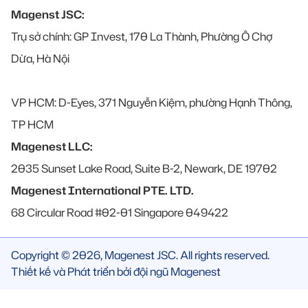
Magenst JSC:
Trụ sở chính: GP Invest, 170 La Thành, Phường Ô Chợ
Dừa, Hà Nội
VP HCM: D-Eyes, 371 Nguyễn Kiệm, phường Hạnh Thông,
TP HCM
Magenest LLC:
2035 Sunset Lake Road, Suite B-2, Newark, DE 19702
Magenest International PTE. LTD.
68 Circular Road #02-01 Singapore 049422
Copyright © 2026, Magenest JSC. All rights reserved.
Thiết kế và Phát triển bởi đội ngũ Magenest