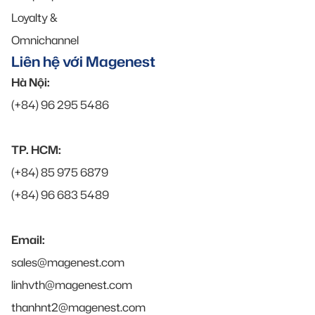
Loyalty &
Omnichannel
Liên hệ với Magenest
Hà Nội:
(+84) 96 295 5486
TP. HCM:
(+84) 85 975 6879
(+84) 96 683 5489
Email:
sales@magenest.com
linhvth@magenest.com
thanhnt2@magenest.com