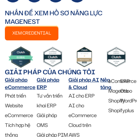
NHẤN ĐỂ XEM HỒ SƠ NĂNG LỰC
MAGENEST
XEM CREDENTIAL
GIẢI PHÁP CỦA CHÚNG TÔI
Giải pháp
Giải pháp
Giải pháp AI
Nền
eCommerce
ERP
eCommerce
ERP
& Cloud
tảng
Magento
Odoo
Phát triển
Tư vấn triển
AI cho ERP
Shopify
WordPr
Website
khai ERP
AI cho
Shopifyplus
eCommerce
Giải pháp
eCommerce
Tích hợp hệ
OMS
Cloud trên
thống
Giải pháp PIM
AWS