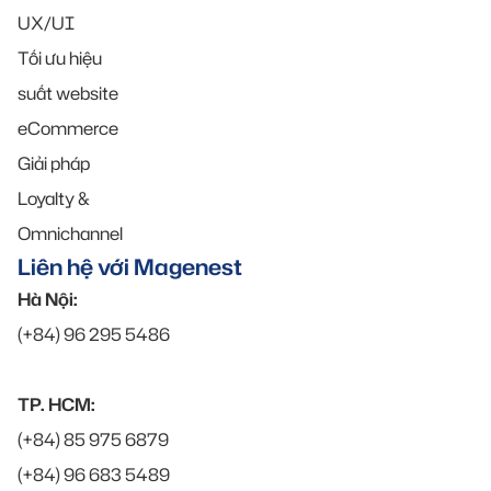
UX/UI
Tối ưu hiệu
suất website
eCommerce
Giải pháp
Loyalty &
Omnichannel
Liên hệ với Magenest
Hà Nội:
(+84) 96 295 5486
TP. HCM:
(+84) 85 975 6879
(+84) 96 683 5489