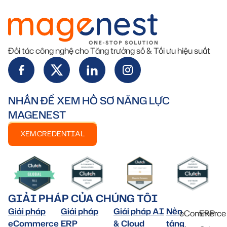
Đối tác công nghệ cho Tăng trưởng số & Tối ưu hiệu suất
NHẤN ĐỂ XEM HỒ SƠ NĂNG LỰC
MAGENEST
XEM CREDENTIAL
GIẢI PHÁP CỦA CHÚNG TÔI
Giải pháp
Giải pháp
Giải pháp AI
Nền
eCommerce
ERP
eCommerce
ERP
& Cloud
tảng