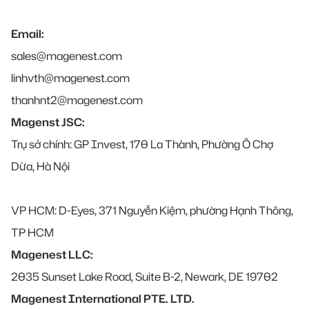
Email:
sales@magenest.com
linhvth@magenest.com
thanhnt2@magenest.com
Magenst JSC:
Trụ sở chính: GP Invest, 170 La Thành, Phường Ô Chợ
Dừa, Hà Nội
VP HCM: D-Eyes, 371 Nguyễn Kiệm, phường Hạnh Thông,
TP HCM
Magenest LLC:
2035 Sunset Lake Road, Suite B-2, Newark, DE 19702
Magenest International PTE. LTD.