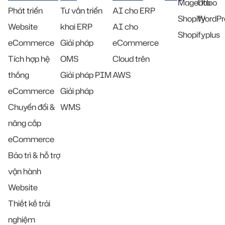
Magento
Odoo
Phát triển
Tư vấn triển
AI cho ERP
Shopify
WordPr
Website
khai ERP
AI cho
Shopifyplus
eCommerce
Giải pháp
eCommerce
Tích hợp hệ
OMS
Cloud trên
thống
Giải pháp PIM
AWS
eCommerce
Giải pháp
Chuyển đổi &
WMS
nâng cấp
eCommerce
Bảo trì & hỗ trợ
vận hành
Website
Thiết kế trải
nghiệm