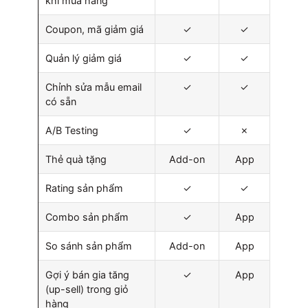
khi mua hàng
Coupon, mã giảm giá
✓
✓
Quản lý giảm giá
✓
✓
Chỉnh sửa mẫu email
✓
✓
có sẵn
A/B Testing
✓
✗
Thẻ quà tặng
Add-on
App
Rating sản phẩm
✓
✓
Combo sản phẩm
✓
App
So sánh sản phẩm
Add-on
App
Gợi ý bán gia tăng
✓
App
(up-sell) trong giỏ
hàng