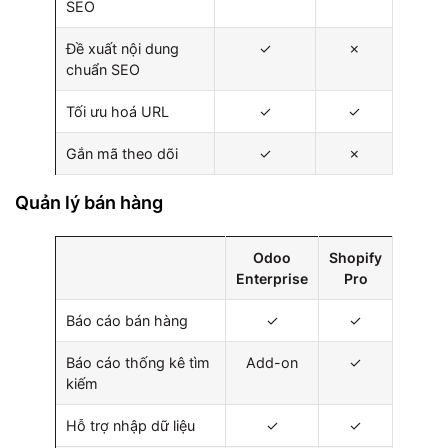
SEO
Đề xuất nội dung
✓
✗
chuẩn SEO
Tối ưu hoá URL
✓
✓
Gắn mã theo dõi
✓
✗
Quản lý bán hàng
Odoo
Shopify
Enterprise
Pro
Báo cáo bán hàng
✓
✓
Báo cáo thống kê tìm
Add-on
✓
kiếm
Hỗ trợ nhập dữ liệu
✓
✓