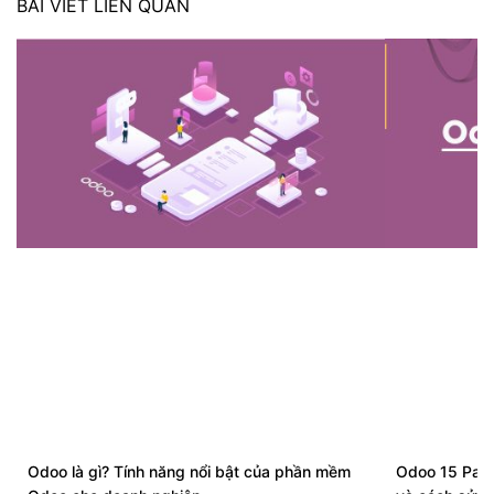
BÀI VIẾT LIÊN QUAN
Odoo là gì? Tính năng nổi bật của phần mềm
Odoo 15 Payro