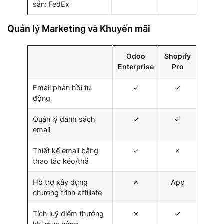
sẵn: FedEx
Quản lý Marketing và Khuyến mãi
Odoo
Shopify
Enterprise
Pro
Email phản hồi tự
✓
✓
động
Quản lý danh sách
✓
✓
email
Thiết kế email bằng
✓
✗
thao tác kéo/thả
Hỗ trợ xây dựng
✗
App
chương trình affiliate
Tích luỹ điểm thưởng
✗
✓