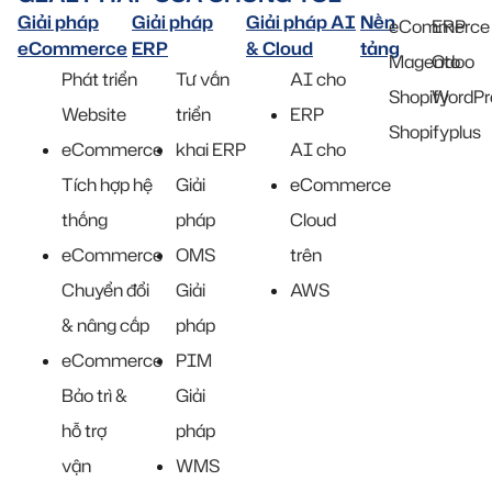
Giải pháp
Giải pháp
Giải pháp AI
Nền
eCommerce
ERP
eCommerce
ERP
& Cloud
tảng
Magento
Odoo
Phát triển
Tư vấn
AI cho
Shopify
WordPr
Website
triển
ERP
Shopifyplus
eCommerce
khai ERP
AI cho
Tích hợp hệ
Giải
eCommerce
thống
pháp
Cloud
eCommerce
OMS
trên
Chuyển đổi
Giải
AWS
& nâng cấp
pháp
eCommerce
PIM
Bảo trì &
Giải
hỗ trợ
pháp
vận
WMS