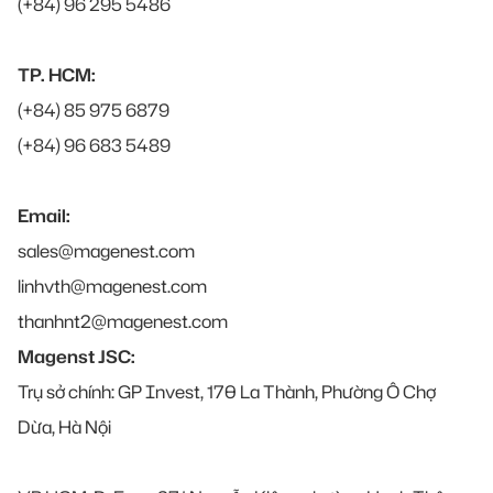
(+84) 96 295 5486
TP. HCM:
(+84) 85 975 6879
(+84) 96 683 5489
Email:
sales@magenest.com
linhvth@magenest.com
thanhnt2@magenest.com
Magenst JSC:
Trụ sở chính: GP Invest, 170 La Thành, Phường Ô Chợ
Dừa, Hà Nội