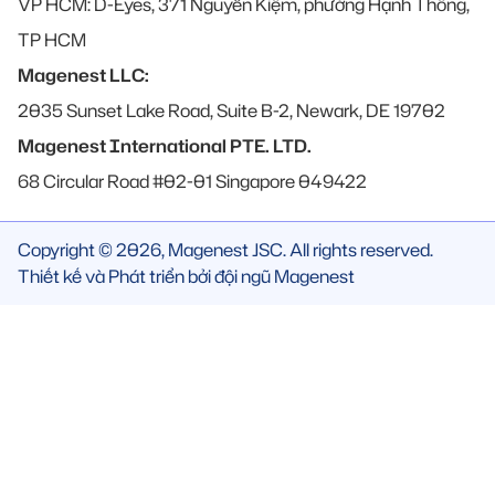
VP HCM: D-Eyes, 371 Nguyễn Kiệm, phường Hạnh Thông,
TP HCM
Magenest LLC:
2035 Sunset Lake Road, Suite B-2, Newark, DE 19702
Magenest International PTE. LTD.
68 Circular Road #02-01 Singapore 049422
Copyright © 2026, Magenest JSC. All rights reserved.
Thiết kế và Phát triển bởi đội ngũ Magenest