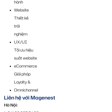
hành
Website
Thiết kế
trải
nghiệm
UX/UI
Tối ưu hiệu
suất website
eCommerce
Giải pháp
Loyalty &
Omnichannel
Liên hệ với Magenest
Hà Nội: