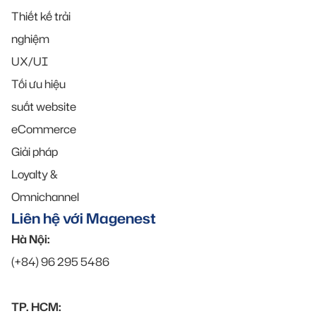
Thiết kế trải
nghiệm
UX/UI
Tối ưu hiệu
suất website
eCommerce
Giải pháp
Loyalty &
Omnichannel
Liên hệ với Magenest
Hà Nội:
(+84) 96 295 5486
TP. HCM: