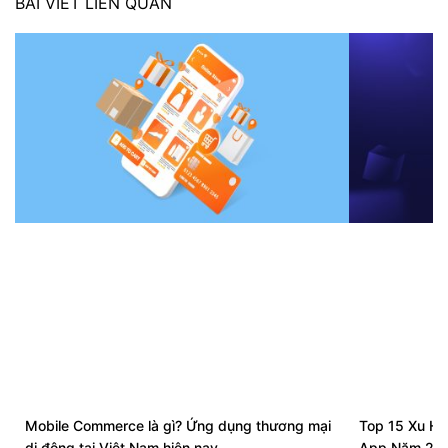
BÀI VIẾT LIÊN QUAN
Mobile Commerce là gì? Ứng dụng thương mại
Top 15 Xu Hư
di động tại Việt Nam hiện nay
App Năm 20