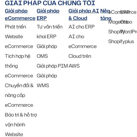
GIẢI PHÁP CỦA CHÚNG TÔI
Giải pháp
Giải pháp
Giải pháp AI
Nền
eCommerce
ERP
eCommerce
ERP
& Cloud
tảng
Magento
Odoo
Phát triển
Tư vấn triển
AI cho ERP
Shopify
WordPr
Website
khai ERP
AI cho
Shopifyplus
eCommerce
Giải pháp
eCommerce
Tích hợp hệ
OMS
Cloud trên
thống
Giải pháp PIM
AWS
eCommerce
Giải pháp
Chuyển đổi &
WMS
nâng cấp
eCommerce
Bảo trì & hỗ trợ
vận hành
Website