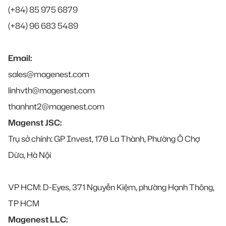
(+84) 85 975 6879
(+84) 96 683 5489
Email:
sales@magenest.com
linhvth@magenest.com
thanhnt2@magenest.com
Magenst JSC:
Trụ sở chính: GP Invest, 170 La Thành, Phường Ô Chợ
Dừa, Hà Nội
VP HCM: D-Eyes, 371 Nguyễn Kiệm, phường Hạnh Thông,
TP HCM
Magenest LLC: