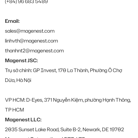
(+84) 96 683 5489
Email:
sales@magenest.com
linhvth@magenest.com
thanhnt2@magenest.com
Magenst JSC:
Trụ sở chính: GP Invest, 170 La Thành, Phường Ô Chợ
Dừa, Hà Nội
VP HCM: D-Eyes, 371 Nguyễn Kiệm, phường Hạnh Thông,
TP HCM
Magenest LLC:
2035 Sunset Lake Road, Suite B-2, Newark, DE 19702