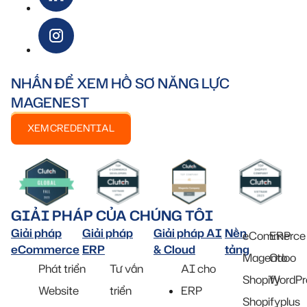
NHẤN ĐỂ XEM HỒ SƠ NĂNG LỰC
MAGENEST
XEM CREDENTIAL
GIẢI PHÁP CỦA CHÚNG TÔI
Giải pháp
Giải pháp
Giải pháp AI
Nền
eCommerce
ERP
eCommerce
ERP
& Cloud
tảng
Magento
Odoo
Phát triển
Tư vấn
AI cho
Shopify
WordPr
Website
triển
ERP
Shopifyplus