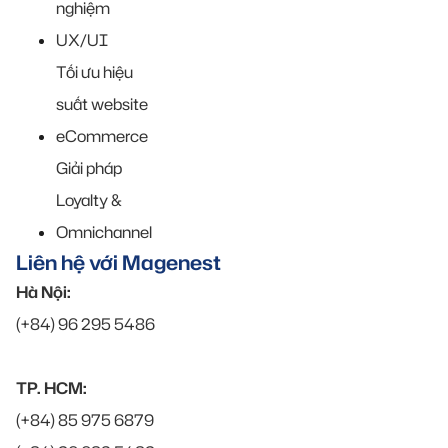
nghiệm
UX/UI
Tối ưu hiệu
suất website
eCommerce
Giải pháp
Loyalty &
Omnichannel
Liên hệ với Magenest
Hà Nội:
(+84) 96 295 5486
TP. HCM:
(+84) 85 975 6879