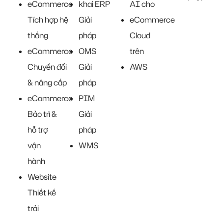
eCommerce
khai ERP
AI cho
Tích hợp hệ
Giải
eCommerce
thống
pháp
Cloud
eCommerce
OMS
trên
Chuyển đổi
Giải
AWS
& nâng cấp
pháp
eCommerce
PIM
Bảo trì &
Giải
hỗ trợ
pháp
vận
WMS
hành
Website
Thiết kế
trải