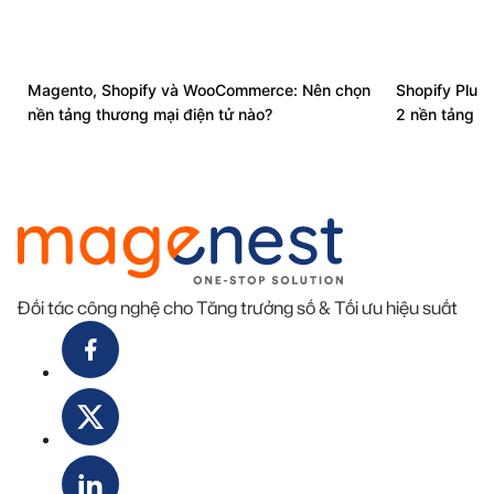
Magento, Shopify và WooCommerce: Nên chọn
Shopify Plus
nền tảng thương mại điện tử nào?
2 nền tảng
Đối tác công nghệ cho Tăng trưởng số & Tối ưu hiệu suất