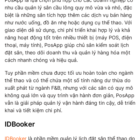
PosApp là lựa chọn phù hợp cho các doanh nghiệp có
nhu cầu quản lý sân cầu lông quy mô vừa và nhỏ, đặc
biệt là những sân tích hợp thêm các dịch vụ bán hàng
như nước uống, đồ ăn nhẹ hoặc dụng cụ thể thao. Với
giao diện dễ sử dụng, chi phí triển khai hợp lý và khả
năng hoạt động tốt trên nhiều thiết bị (máy POS, điện
thoại, máy tính), PosApp giúp chủ sân kiểm soát lịch
đặt sân, theo dõi doanh thu và quản lý hàng hóa một
cách nhanh chóng và hiệu quả.
Tuy phần mềm chưa được tối ưu hoàn toàn cho ngành
thể thao và có thể chứa một số tính năng dư thừa do
xuất phát từ ngành F&B, nhưng với các sân có quy mô
không quá lớn và quy trình vận hành đơn giản, PosApp
vẫn là giải pháp quản lý vận hành đáng tin cậy, dễ triển
khai và tiết kiệm chi phí.
IDBooker
​IDBooker
là phần mềm quản lý lịch đặt sân thể thao do