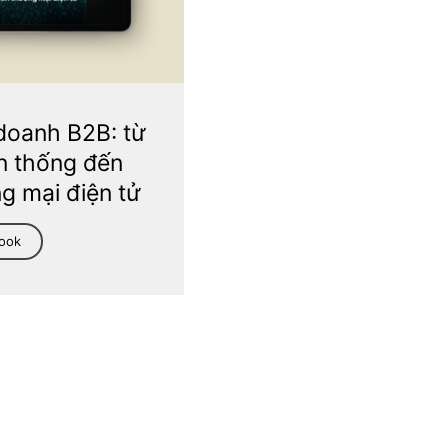
doanh B2B: từ
n thống đến
g mại điện tử
Book