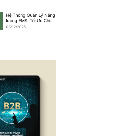
Hệ Thống Quản Lý Năng
lượng EMS: Tối Ưu Chi
Phí Trong Kỷ Nguyên
08/12/2025
Net Zero