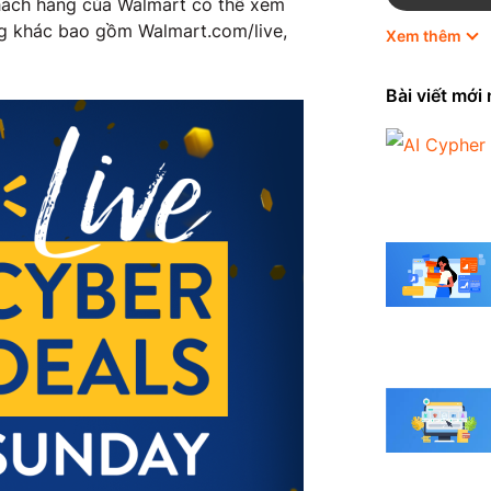
khách hàng của Walmart có thể xem
ng khác bao gồm Walmart.com/live,
Xem thêm
HubSpot
Marketing
Bài viết mới
Odoo
Quản trị 
Shopify
Thương mạ
Tin tức