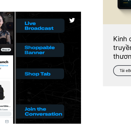
Kinh 
truyề
thươn
Tải e