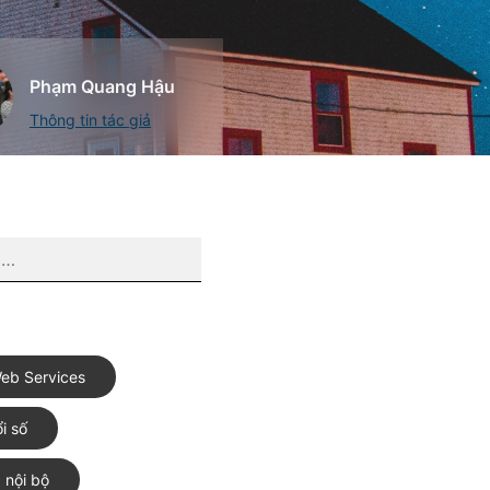
Phạm Quang Hậu
Thông tin tác giả
eb Services
i số
 nội bộ