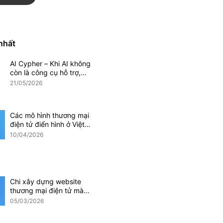
Magento
Mobile App
 nhất
AI Cypher – Khi AI không
Phần mềm CRM
còn là công cụ hỗ trợ,
mà trở thành một phần
21/05/2026
doanh nghiệp
của hệ thống vận hành
doanh nghiệp
Các mô hình thương mại
điện tử điển hình ở Việt
Nam hiện nay
10/04/2026
i điện tử
Ứng dụng AI
Chi xây dựng website
thương mại điện tử mà
các doanh nghiệp cần
05/03/2026
lưu ý