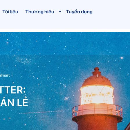
Tài liệu
Thương hiệu
Tuyển dụng
almart
TTER:
ÁN LẺ