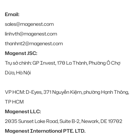
Email:
sales@magenest.com
linhvth@magenest.com
thanhnt2@magenest.com
Magenst JSC:
Trụ sở chính: GP Invest, 170 La Thành, Phường Ô Chợ
Dừa, Hà Nội
VP HCM: D-Eyes, 371 Nguyễn Kiệm, phường Hạnh Thông,
TP HCM
Magenest LLC:
2035 Sunset Lake Road, Suite B-2, Newark, DE 19702
Magenest International PTE. LTD.