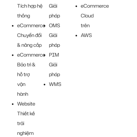
Tích hợp hệ
Giải
eCommerce
thống
pháp
Cloud
eCommerce
OMS
trên
Chuyển đổi
Giải
AWS
& nâng cấp
pháp
eCommerce
PIM
Bảo trì &
Giải
hỗ trợ
pháp
vận
WMS
hành
Website
Thiết kế
trải
nghiệm