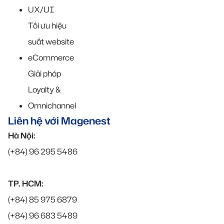
UX/UI
Tối ưu hiệu
suất website
eCommerce
Giải pháp
Loyalty &
Omnichannel
Liên hệ với Magenest
Hà Nội:
(+84) 96 295 5486
TP. HCM:
(+84) 85 975 6879
(+84) 96 683 5489