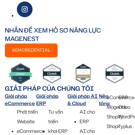
NHẤN ĐỂ XEM HỒ SƠ NĂNG LỰC
MAGENEST
XEM CREDENTIAL
GIẢI PHÁP CỦA CHÚNG TÔI
Giải pháp
Giải pháp
Giải pháp AI
Nền
eCommerce
ERP
eCommerce
ERP
& Cloud
tảng
Magento
Odoo
Phát triển
Tư vấn
AI cho
Shopify
WordPr
Website
triển
ERP
Shopifyplus
eCommerce
khai ERP
AI cho