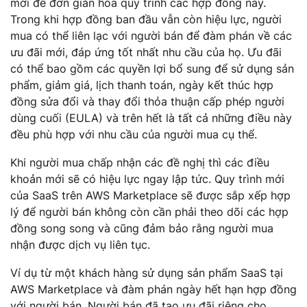
mới để đơn giản hóa quy trình các hợp đồng này.
Trong khi hợp đồng ban đầu vẫn còn hiệu lực, người
mua có thể liên lạc với người bán để đàm phán về các
ưu đãi mới, đáp ứng tốt nhất nhu cầu của họ. Ưu đãi
có thể bao gồm các quyền lợi bổ sung để sử dụng sản
phẩm, giảm giá, lịch thanh toán, ngày kết thúc hợp
đồng sửa đổi và thay đổi thỏa thuận cấp phép người
dùng cuối (EULA) và trên hết là tất cả những điều này
đều phù hợp với nhu cầu của người mua cụ thể.
Khi người mua chấp nhận các đề nghị thì các điều
khoản mới sẽ có hiệu lực ngay lập tức. Quy trình mới
của SaaS trên AWS Marketplace sẽ được sắp xếp hợp
lý để người bán không còn cần phải theo dõi các hợp
đồng song song và cũng đảm bảo rằng người mua
nhận được dịch vụ liên tục.
Ví dụ từ một khách hàng sử dụng sản phẩm SaaS tại
AWS Marketplace và đàm phán ngày hết hạn hợp đồng
với người bán. Người bán đã tạo ưu đãi riêng cho