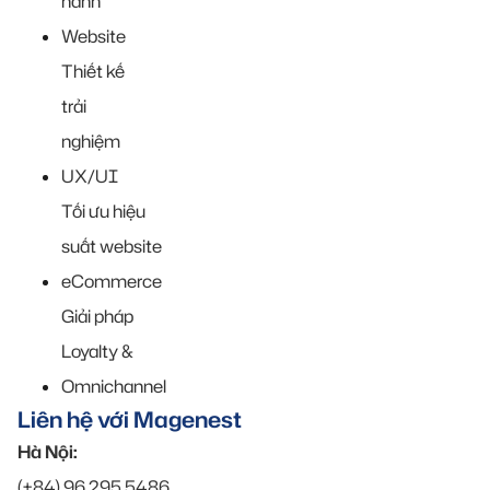
hành
Website
Thiết kế
trải
nghiệm
UX/UI
Tối ưu hiệu
suất website
eCommerce
Giải pháp
Loyalty &
Omnichannel
Liên hệ với Magenest
Hà Nội:
(+84) 96 295 5486