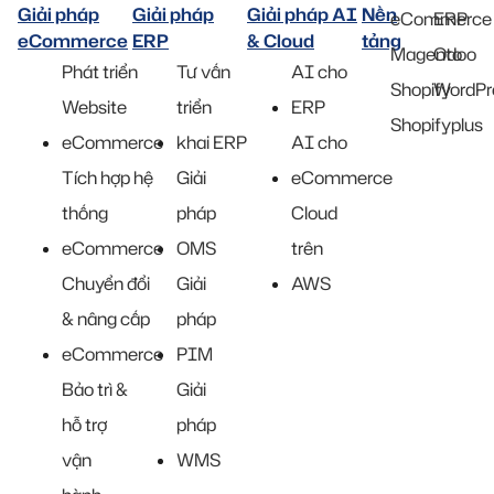
Giải pháp
Giải pháp
Giải pháp AI
Nền
eCommerce
ERP
eCommerce
ERP
& Cloud
tảng
Magento
Odoo
Phát triển
Tư vấn
AI cho
Shopify
WordPr
Website
triển
ERP
Shopifyplus
eCommerce
khai ERP
AI cho
Tích hợp hệ
Giải
eCommerce
thống
pháp
Cloud
eCommerce
OMS
trên
Chuyển đổi
Giải
AWS
& nâng cấp
pháp
eCommerce
PIM
Bảo trì &
Giải
hỗ trợ
pháp
vận
WMS