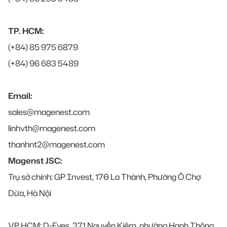
TP. HCM:
(+84) 85 975 6879
(+84) 96 683 5489
Email:
sales@magenest.com
linhvth@magenest.com
thanhnt2@magenest.com
Magenst JSC:
Trụ sở chính: GP Invest, 170 La Thành, Phường Ô Chợ
Dừa, Hà Nội
VP HCM: D-Eyes, 371 Nguyễn Kiệm, phường Hạnh Thông,