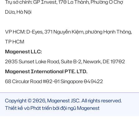
Trụ sở chính: GP Invest, 170 La Thành, Phường Ô Chợ
Dừa, Hà Nội
VP HCM: D-Eyes, 371 Nguyễn Kiệm, phường Hạnh Thông,
TP HCM
Magenest LLC:
2035 Sunset Lake Road, Suite B-2, Newark, DE 19702
Magenest International PTE. LTD.
68 Circular Road #02-01 Singapore 049422
Copyright © 2026, Magenest JSC. All rights reserved.
Thiết kế và Phát triển bởi đội ngũ Magenest