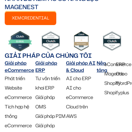
MAGENEST
XEM CREDENTIAL
GIẢI PHÁP CỦA CHÚNG TÔI
Giải pháp
Giải pháp
Giải pháp AI
Nền
eCommerce
ERP
eCommerce
ERP
& Cloud
tảng
Magento
Odoo
Phát triển
Tư vấn triển
AI cho ERP
Shopify
WordPr
Website
khai ERP
AI cho
Shopifyplus
eCommerce
Giải pháp
eCommerce
Tích hợp hệ
OMS
Cloud trên
thống
Giải pháp PIM
AWS
eCommerce
Giải pháp