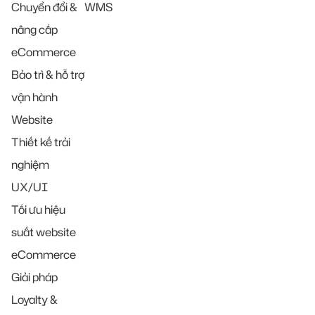
Chuyển đổi &
WMS
nâng cấp
eCommerce
Bảo trì & hỗ trợ
vận hành
Website
Thiết kế trải
nghiệm
UX/UI
Tối ưu hiệu
suất website
eCommerce
Giải pháp
Loyalty &