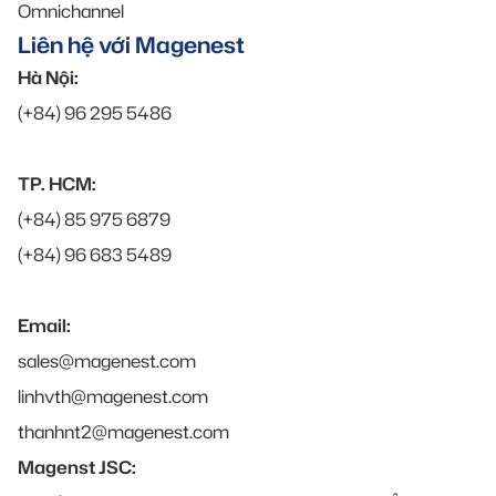
Omnichannel
Liên hệ với Magenest
Hà Nội:
(+84) 96 295 5486
TP. HCM:
(+84) 85 975 6879
(+84) 96 683 5489
Email:
sales@magenest.com
linhvth@magenest.com
thanhnt2@magenest.com
Magenst JSC: