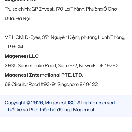
Trụ sở chính: GP Invest, 170 La Thành, Phường Ô Chợ
Dừa, Hà Nội
VP HCM: D-Eyes, 371 Nguyễn Kiệm, phường Hạnh Thông,
TP HCM
Magenest LLC:
2035 Sunset Lake Road, Suite B-2, Newark, DE 19702
Magenest International PTE. LTD.
68 Circular Road #02-01 Singapore 049422
Copyright © 2026, Magenest JSC. All rights reserved.
Thiết kế và Phát triển bởi đội ngũ Magenest