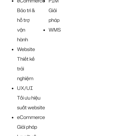
eCommerce
PIM
Bảo trì &
Giải
hỗ trợ
pháp
vận
WMS
hành
Website
Thiết kế
trải
nghiệm
UX/UI
Tối ưu hiệu
suất website
eCommerce
Giải pháp