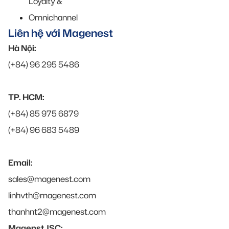
Loyalty &
Omnichannel
Liên hệ với Magenest
Hà Nội:
(+84) 96 295 5486
TP. HCM:
(+84) 85 975 6879
(+84) 96 683 5489
Email:
sales@magenest.com
linhvth@magenest.com
thanhnt2@magenest.com
Magenst JSC: