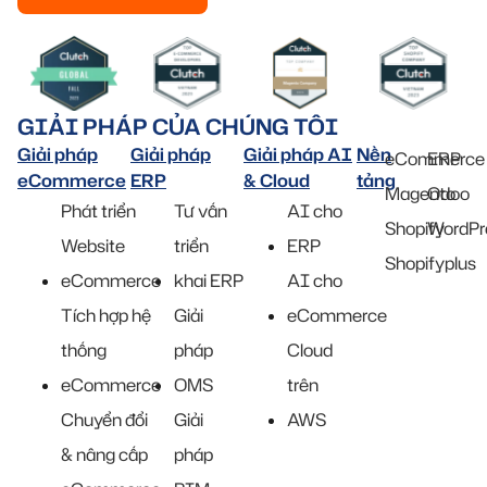
GIẢI PHÁP CỦA CHÚNG TÔI
Giải pháp
Giải pháp
Giải pháp AI
Nền
eCommerce
ERP
eCommerce
ERP
& Cloud
tảng
Magento
Odoo
Phát triển
Tư vấn
AI cho
Shopify
WordPr
Website
triển
ERP
Shopifyplus
eCommerce
khai ERP
AI cho
Tích hợp hệ
Giải
eCommerce
thống
pháp
Cloud
eCommerce
OMS
trên
Chuyển đổi
Giải
AWS
& nâng cấp
pháp