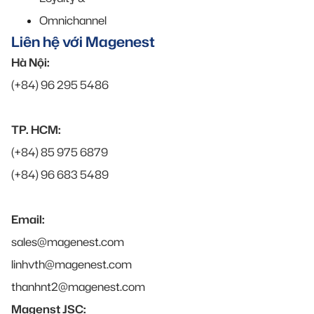
Omnichannel
Liên hệ với Magenest
Hà Nội:
(+84) 96 295 5486
TP. HCM:
(+84) 85 975 6879
(+84) 96 683 5489
Email:
sales@magenest.com
linhvth@magenest.com
thanhnt2@magenest.com
Magenst JSC: