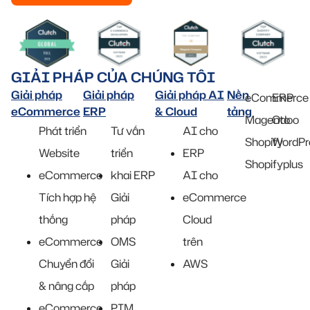
GIẢI PHÁP CỦA CHÚNG TÔI
Giải pháp
Giải pháp
Giải pháp AI
Nền
eCommerce
ERP
eCommerce
ERP
& Cloud
tảng
Magento
Odoo
Phát triển
Tư vấn
AI cho
Shopify
WordPr
Website
triển
ERP
Shopifyplus
eCommerce
khai ERP
AI cho
Tích hợp hệ
Giải
eCommerce
thống
pháp
Cloud
eCommerce
OMS
trên
Chuyển đổi
Giải
AWS
& nâng cấp
pháp
eCommerce
PIM