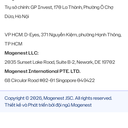
Trụ sở chính: GP Invest, 170 La Thành, Phường Ô Chợ
Dừa, Hà Nội
VP HCM: D-Eyes, 371 Nguyễn Kiệm, phường Hạnh Thông,
TP HCM
Magenest LLC:
2035 Sunset Lake Road, Suite B-2, Newark, DE 19702
Magenest International PTE. LTD.
68 Circular Road #02-01 Singapore 049422
Copyright © 2026, Magenest JSC. All rights reserved.
Thiết kế và Phát triển bởi đội ngũ Magenest