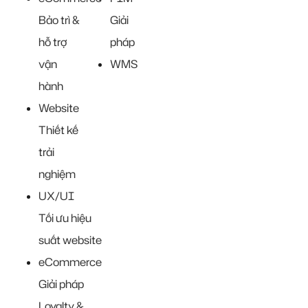
Bảo trì &
Giải
hỗ trợ
pháp
vận
WMS
hành
Website
Thiết kế
trải
nghiệm
UX/UI
Tối ưu hiệu
suất website
eCommerce
Giải pháp
Loyalty &