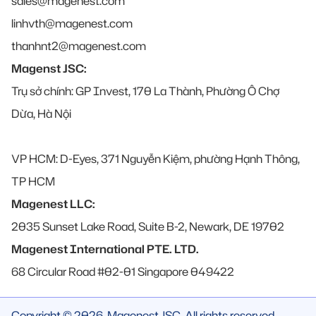
sales@magenest.com
linhvth@magenest.com
thanhnt2@magenest.com
Magenst JSC:
Trụ sở chính: GP Invest, 170 La Thành, Phường Ô Chợ
Dừa, Hà Nội
VP HCM: D-Eyes, 371 Nguyễn Kiệm, phường Hạnh Thông,
TP HCM
Magenest LLC:
2035 Sunset Lake Road, Suite B-2, Newark, DE 19702
Magenest International PTE. LTD.
68 Circular Road #02-01 Singapore 049422
Copyright © 2026, Magenest JSC. All rights reserved.