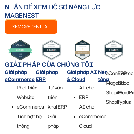
NHẤN ĐỂ XEM HỒ SƠ NĂNG LỰC
MAGENEST
XEM CREDENTIAL
GIẢI PHÁP CỦA CHÚNG TÔI
Giải pháp
Giải pháp
Giải pháp AI
Nền
eCommerce
ERP
eCommerce
ERP
& Cloud
tảng
Magento
Odoo
Phát triển
Tư vấn
AI cho
Shopify
WordPr
Website
triển
ERP
Shopifyplus
eCommerce
khai ERP
AI cho
Tích hợp hệ
Giải
eCommerce
thống
pháp
Cloud