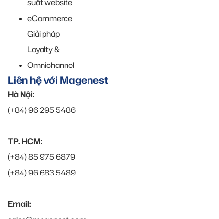
suất website
eCommerce
Giải pháp
Loyalty &
Omnichannel
Liên hệ với Magenest
Hà Nội:
(+84) 96 295 5486
TP. HCM:
(+84) 85 975 6879
(+84) 96 683 5489
Email: