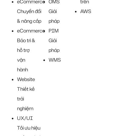
eCommerce
OMS
trên
Chuyển đổi
Giải
AWS
& nâng cấp
pháp
eCommerce
PIM
Bảo trì &
Giải
hỗ trợ
pháp
vận
WMS
hành
Website
Thiết kế
trải
nghiệm
UX/UI
Tối ưu hiệu