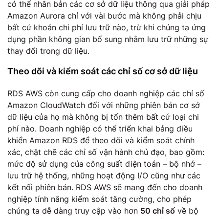
có thể nhân bản các cơ sở dữ liệu thông qua giải pháp
Amazon Aurora chỉ với vài bước mà không phải chịu
bất cứ khoản chi phí lưu trữ nào, trừ khi chúng ta ứng
dụng phần không gian bổ sung nhằm lưu trữ những sự
thay đổi trong dữ liệu.
Theo dõi và kiểm soát các chỉ số cơ sở dữ liệu
RDS AWS còn cung cấp cho doanh nghiệp các chỉ số
Amazon CloudWatch đối với những phiên bản cơ sở
dữ liệu của họ mà không bị tốn thêm bất cứ loại chi
phí nào. Doanh nghiệp có thể triển khai bảng điều
khiển Amazon RDS để theo dõi và kiểm soát chính
xác, chặt chẽ các chỉ số vận hành chủ đạo, bao gồm:
mức độ sử dụng của công suất điện toán – bộ nhớ –
lưu trữ hệ thống, những hoạt động I/O cũng như các
kết nối phiên bản. RDS AWS sẽ mang đến cho doanh
nghiệp tính năng kiểm soát tăng cường, cho phép
chúng ta dễ dàng truy cập vào hơn
50 chỉ số
về bộ