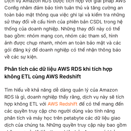
Dịch vụ Amazon RDS được tích hợp với giải pháp AWS
Conﬁg nhằm đảm bảo tính tuân thủ và tăng cường an
toàn bảo mật thông qua việc ghi lại và kiểm tra những
sử thay đổi về cấu hình của phiên bản CSDL trong hệ
thống của doanh nghiệp. Những thay đổi này có thể
bao gồm: nhóm mạng con, nhóm các tham số, hình
ảnh được chụp nhanh, nhóm an toàn bảo mật và các
gói đăng ký để doanh nghiệp có thể nhận thông báo
về các sự kiện.
Phân tích các dữ liệu AWS RDS khi tích hợp
không ETL cùng AWS Redshift
Tìm hiểu về khả năng dễ dàng quản lý của Amazon
RDS là gì, doanh nghiệp thấy rằng, dịch vụ này sẽ tích
hợp không ETL với
AWS Redshift
để có thể mang đến
các quyền truy cập cho người dùng vào tính năng
phân tích và máy học trên petabyte các dữ liệu giao
dịch của chúng ta. Những quyền truy cập này bao gồm