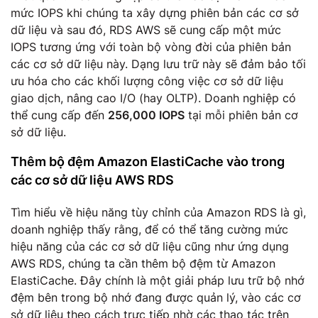
mức IOPS khi chúng ta xây dựng phiên bản các cơ sở
dữ liệu và sau đó, RDS AWS sẽ cung cấp một mức
IOPS tương ứng với toàn bộ vòng đời của phiên bản
các cơ sở dữ liệu này. Dạng lưu trữ này sẽ đảm bảo tối
ưu hóa cho các khối lượng công việc cơ sở dữ liệu
giao dịch, nâng cao I/O (hay OLTP). Doanh nghiệp có
thể cung cấp đến
256,000 IOPS
tại mỗi phiên bản cơ
sở dữ liệu.
Thêm bộ đệm Amazon ElastiCache vào trong
các cơ sở dữ liệu AWS RDS
Tìm hiểu về hiệu năng tùy chỉnh của Amazon RDS là gì,
doanh nghiệp thấy rằng, để có thể tăng cường mức
hiệu năng của các cơ sở dữ liệu cũng như ứng dụng
AWS RDS, chúng ta cần thêm bộ đệm từ Amazon
ElastiCache. Đây chính là một giải pháp lưu trữ bộ nhớ
đệm bên trong bộ nhớ đang được quản lý, vào các cơ
sở dữ liệu theo cách trực tiếp nhờ các thao tác trên