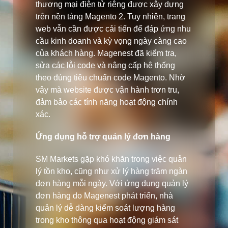
thương mại điện tử riêng được xây dựng
trên nền tảng Magento 2. Tuy nhiên, trang
web vẫn cần được cải tiến để đáp ứng nhu
cầu kinh doanh và kỳ vọng ngày càng cao
của khách hàng. Magenest đã kiểm tra,
sửa các lỗi code và nâng cấp hệ thống
theo đúng tiêu chuẩn code Magento. Nhờ
vậy mà website được vận hành trơn tru,
đảm bảo các tính năng hoạt động chính
xác.
Ứng dụng hỗ trợ quản lý đơn hàng
SM Markets gặp khó khăn trong việc quản
lý tồn kho, cũng như xử lý hàng trăm ngàn
đơn hàng mỗi ngày. Với ứng dụng quản lý
đơn hàng do Magenest phát triển, nhà
quản lý dễ dàng kiểm soát lượng hàng
trong kho thông qua hoạt động giám sát