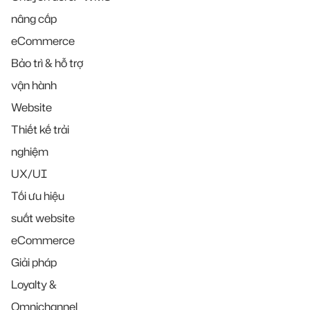
nâng cấp
eCommerce
Bảo trì & hỗ trợ
vận hành
Website
Thiết kế trải
nghiệm
UX/UI
Tối ưu hiệu
suất website
eCommerce
Giải pháp
Loyalty &
Omnichannel