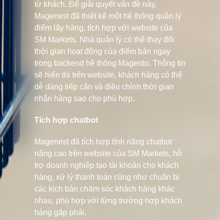
từ khách. Để giải quyết vấn đề này,
Magenest đã thiết kế một hệ thống quản lý
điểm lấy hàng, tích hợp với website của
SM Markets. Nhà quản lý có thể thay đổi
thời gian hoạt động của điểm bán ngay
trong backend hệ thống Magento. Thông tin
sẽ hiển thị trên website, khách hàng có thể
dễ dàng tiếp cận và điều chỉnh thời gian
nhận hàng sao cho phù hợp.
Tích hợp chatbot
Magenest đã tích hợp tính năng chatbot
nâng cao trên website của SM Markets, hỗ
trợ doanh nghiệp tạo tài khoản cho khách
hàng, xử lý thanh toán cũng như chuẩn bị
các kịch bản chăm sóc khách hàng khác
nhau, phù hợp với từng trường hợp khách
hàng gặp phải.