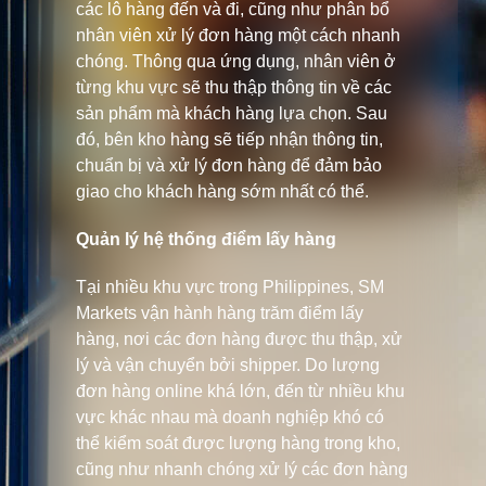
các lô hàng đến và đi, cũng như phân bổ
nhân viên xử lý đơn hàng một cách nhanh
chóng. Thông qua ứng dụng, nhân viên ở
từng khu vực sẽ thu thập thông tin về các
sản phẩm mà khách hàng lựa chọn. Sau
đó, bên kho hàng sẽ tiếp nhận thông tin,
chuẩn bị và xử lý đơn hàng để đảm bảo
giao cho khách hàng sớm nhất có thể.
Quản lý hệ thống điểm lấy hàng
Tại nhiều khu vực trong Philippines, SM
Markets vận hành hàng trăm điểm lấy
hàng, nơi các đơn hàng được thu thập, xử
lý và vận chuyển bởi shipper. Do lượng
đơn hàng online khá lớn, đến từ nhiều khu
vực khác nhau mà doanh nghiệp khó có
thể kiểm soát được lượng hàng trong kho,
cũng như nhanh chóng xử lý các đơn hàng