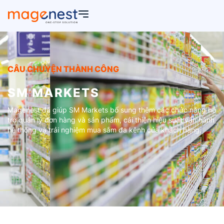
CÂU CHUYỆN THÀNH CÔNG
SM MARKETS
Magenest đã giúp SM Markets bổ sung thêm các chức năng hỗ
trợ quản lý đơn hàng và sản phẩm, cải thiện hiệu suất vận hành
hệ thống và trải nghiệm mua sắm đa kênh của khách hàng.