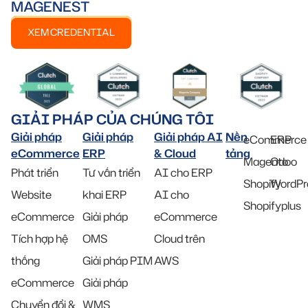
MAGENEST
XEM CREDENTIAL
GIẢI PHÁP CỦA CHÚNG TÔI
Giải pháp
Giải pháp
Giải pháp AI
Nền
eCommerce
ERP
eCommerce
ERP
& Cloud
tảng
Magento
Odoo
Phát triển
Tư vấn triển
AI cho ERP
Shopify
WordPr
Website
khai ERP
AI cho
Shopifyplus
eCommerce
Giải pháp
eCommerce
Tích hợp hệ
OMS
Cloud trên
thống
Giải pháp PIM
AWS
eCommerce
Giải pháp
Chuyển đổi &
WMS