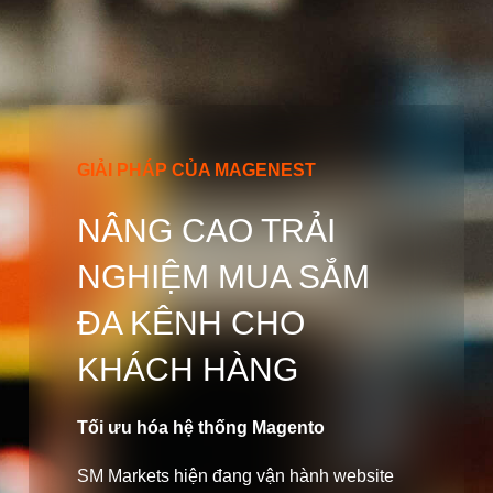
GIẢI PHÁP CỦA MAGENEST
NÂNG CAO TRẢI
NGHIỆM MUA SẮM
ĐA KÊNH CHO
KHÁCH HÀNG
Tối ưu hóa hệ thống Magento
SM Markets hiện đang vận hành website