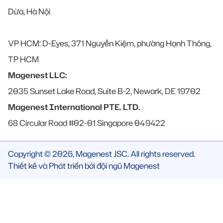
Dừa, Hà Nội
VP HCM: D-Eyes, 371 Nguyễn Kiệm, phường Hạnh Thông,
TP HCM
Magenest LLC:
2035 Sunset Lake Road, Suite B-2, Newark, DE 19702
Magenest International PTE. LTD.
68 Circular Road #02-01 Singapore 049422
Copyright © 2026, Magenest JSC. All rights reserved.
Thiết kế và Phát triển bởi đội ngũ Magenest