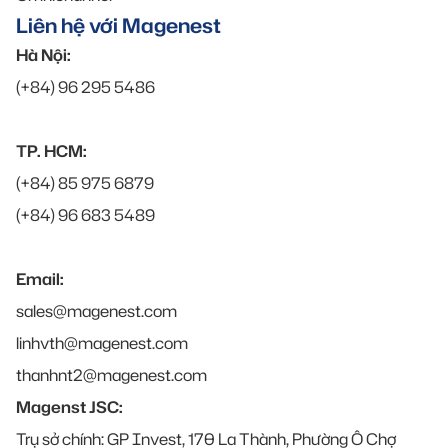
Liên hệ với Magenest
Hà Nội:
(+84) 96 295 5486
TP. HCM:
(+84) 85 975 6879
(+84) 96 683 5489
Email:
sales@magenest.com
linhvth@magenest.com
thanhnt2@magenest.com
Magenst JSC:
Trụ sở chính: GP Invest, 170 La Thành, Phường Ô Chợ